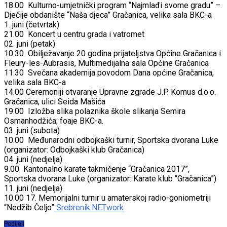
18.00 Kulturno-umjetnički program “Najmlađi svome gradu” –
Dječije obdanište “Naša djeca” Gračanica, velika sala BKC-a
1. juni (četvrtak)
21.00 Koncert u centru grada i vatromet
02. juni (petak)
10.30 Obilježavanje 20 godina prijateljstva Općine Gračanica i
Fleury-les-Aubrasis, Multimedijalna sala Općine Gračanica
11.30 Svečana akademija povodom Dana općine Gračanica,
velika sala BKC-a
14.00 Ceremoniji otvaranje Upravne zgrade J.P. Komus d.o.o.
Gračanica, ulici Seida Mašića
19.00 Izložba slika polaznika škole slikanja Semira
Osmanhodžića; foaje BKC-a.
03. juni (subota)
10.00 Međunarodni odbojkaški turnir, Sportska dvorana Luke
(organizator: Odbojkaški klub Gračanica)
04. juni (nedjelja)
9.00 Kantonalno karate takmičenje “Gračanica 2017”,
Sportska dvorana Luke (organizator: Karate klub “Gračanica”)
11. juni (nedjelja)
10.00 17. Memorijalni turnir u amaterskoj radio-goniometriji
“Nedžib Čeljo”
Srebrenik.NETwork
Podijeli