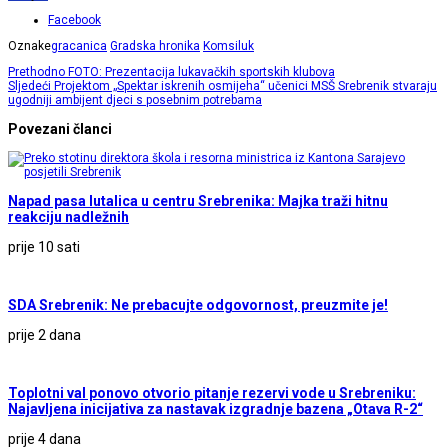
Facebook
Oznake
gracanica
Gradska hronika
Komsiluk
Prethodno
FOTO: Prezentacija lukavačkih sportskih klubova
Sljedeći
Projektom „Spektar iskrenih osmijeha“ učenici MSŠ Srebrenik stvaraju
ugodniji ambijent djeci s posebnim potrebama
Povezani članci
Napad pasa lutalica u centru Srebrenika: Majka traži hitnu
reakciju nadležnih
prije 10 sati
SDA Srebrenik: Ne prebacujte odgovornost, preuzmite je!
prije 2 dana
Toplotni val ponovo otvorio pitanje rezervi vode u Srebreniku:
Najavljena inicijativa za nastavak izgradnje bazena „Otava R-2“
prije 4 dana