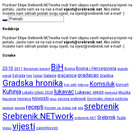
Pozdrav! Ekipa Srebrenik.NETworka nudi Vam objavu vasih reportaza/vijesti na
portalu. Javite nam se na naš e-mail
vijesti@srebrenik.net
. Ako želite
možete nam odmah poslati svoju vijest, na
vijest@srebrenik.net
e-mail! :)
Redakcija
Pozdrav! Ekipa Srebrenik.NETworka nudi Vam objavu vasih reportaza/vijesti na
portalu. Javite nam se na naš e-mail
vijesti@srebrenik.net
. Ako želite
možete nam odmah poslati svoju vijest, na
vijest@srebrenik.net
e-mail! :)
Oznake
BiH
2010
Bosna i Hercegovina
2011
Bosna
duboki
Bajramski koncert
gradacac
gracanica
Galaxis
Gradina
potok
Estrada
free
fudbal
Gradska hronika
Komsiluk
hor zefir
Koncert
Intervju
lukavac
Kuhinja
Lukavac vijesti
Lokalni Izbori 2020
Muzika
majevica
novosti
opcina srebrenik
Opcinsko vijece
policija
Nacelnik
nesreca
ogus
srebrenik
recepti
Recepti za dobar tek
poplave
posjeta
sda
Srebrenik.NETwork
Srebrnik
Tuzla
srebrenik NET
vijesti
zanimljivosti
Video