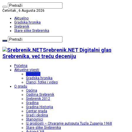
Četvrtak , 6 Augusta 2026
Aktuelno
Gradska hronika
Srebrenik
Stare slike Srebrenika
Srebrenik.NET Digitalni glas
Srebrenika, već treću deceniju
Početna
Aktuelne vijesti
Aktuelno
Gradska hronika
Članci, fotke i video
O gradu
Općina
Opština Srebrenik
Srebrenik 2012
Gradina
Gradina Historija
Centar grada
Grad i okolina
Stanovnici
Iz prošlosti – Otvaranje autoputa Tuzla Zupanja 1968
Stare slike Srebrenika
Autoput ’68