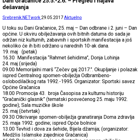
Dani Gračanice 25.5.-2.6. – Pregled i najava
dešavanja
Srebrenik.NETwork
29.05.2017
Aktuelno
U toku su Dani Gračanice, 25. maj – Dan odbrane i 2. juni – Dan
općine. U okviru obilježavanja ovih bitnih datuma do sada je
održan niz kulturnih, zabavnih i sportskih manifestacija a još
nekoliko će ih biti održano u narednih 10-ak dana.
19. maj (petak)
16.30 Manifestacija “Rahmet šehidima”, Donja Lohinja
24. maj (srijeda)
09.00 Memorijalni marš “Zečev gaj 2017.”. Okupljanje i polazak
ispred Centralnog spomen-obilježja Odbrambeno-
oslobodilačkog rata 1992.-1995. Organizator: Sportski savez
Općine Gračanica
18.00 Promocija 43. broja Časopisa za kulturnu historiju
“Gračanički glasnik” (tematski posvećenog 25. maju 1992.
godine); Sala muzičke škole
25. maj (četvrtak)
09.30 Otkrivanje spomen-obilježja granatiranja Doma zdravlja
25. maja 1992. godine; ispred Opće bolnice
13.00 Tevhid i dova za šehide, Bijela džamija; (organizator:
Medžlis Islamske zajednice Gračanica)