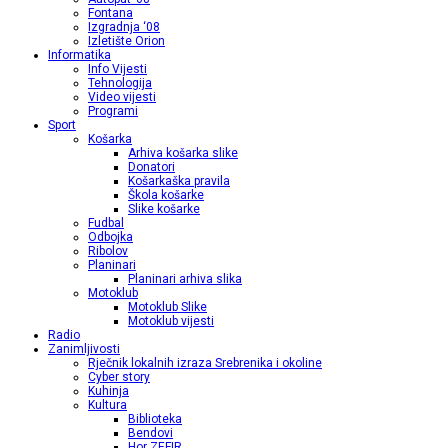
Fontana
Izgradnja ‘08
Izletište Orion
Informatika
Info Vijesti
Tehnologija
Video vijesti
Programi
Sport
Košarka
Arhiva košarka slike
Donatori
Košarkaška pravila
Škola košarke
Slike košarke
Fudbal
Odbojka
Ribolov
Planinari
Planinari arhiva slika
Motoklub
Motoklub Slike
Motoklub vijesti
Radio
Zanimljivosti
Rječnik lokalnih izraza Srebrenika i okoline
Cyber story
Kuhinja
Kultura
Biblioteka
Bendovi
Hor ZEFIR