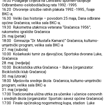
16.00 Polaganje cvijeća na Centralno spomen-obilježje
Odbrambeno-oslobodilačkog rata 1992.-1995.
16.20 Otvorenje izložbe ratnih plakata 1992.-1995., foaje
BKC-a;
16.30 Veliki čas historije – povodom 25 maja, Dana odbrane
općine Gračanica; velika sala BKC-a;
19.30 Rukometna utakmica veterana “Gračanica 1956”;
rukometno igralište Gračanica
26. maj (petak)
18.00 Gimnazija “Dr. Mustafa Kamarić” Gračanica, kulturno-
umjetnički program; velika sala BKC-a
27. maj (subota)
10.00 Košarkaski turnir za djevojčice; Sportska dvorana Luke,
Gračanica
28. maj (nedjelja)
10.00 Biciklistička utrka Gračanica – Bukva (organizator:
Biciklistički klub Gračanica)
30. maj (utorak)
18.00 Mješovita srednja škola Gračanica, kulturno-umjetnički
program; velika sala BKC-a
31. maj (srijeda)
17.00 Tradicionalna ulična utrka za učenike i učenice osnovnih
i srednjih škola (organizator: Sportski savez općine Gračanica)
17.00 Finale općinskog nogometnog kupa, stadion Luke