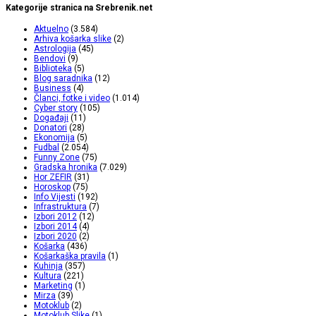
Kategorije stranica na Srebrenik.net
Aktuelno
(3.584)
Arhiva košarka slike
(2)
Astrologija
(45)
Bendovi
(9)
Biblioteka
(5)
Blog saradnika
(12)
Business
(4)
Članci, fotke i video
(1.014)
Cyber story
(105)
Događaji
(11)
Donatori
(28)
Ekonomija
(5)
Fudbal
(2.054)
Funny Zone
(75)
Gradska hronika
(7.029)
Hor ZEFIR
(31)
Horoskop
(75)
Info Vijesti
(192)
Infrastruktura
(7)
Izbori 2012
(12)
Izbori 2014
(4)
Izbori 2020
(2)
Košarka
(436)
Košarkaška pravila
(1)
Kuhinja
(357)
Kultura
(221)
Marketing
(1)
Mirza
(39)
Motoklub
(2)
Motoklub Slike
(1)