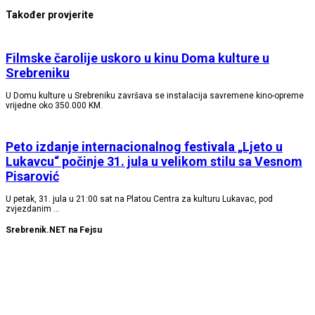
Također provjerite
Filmske čarolije uskoro u kinu Doma kulture u
Srebreniku
U Domu kulture u Srebreniku završava se instalacija savremene kino-opreme
vrijedne oko 350.000 KM.
Peto izdanje internacionalnog festivala „Ljeto u
Lukavcu“ počinje 31. jula u velikom stilu sa Vesnom
Pisarović
U petak, 31. jula u 21:00 sat na Platou Centra za kulturu Lukavac, pod
zvjezdanim …
Srebrenik.NET na Fejsu