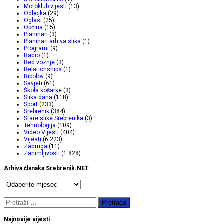
Motoklub vijesti
(13)
Odbojka
(29)
Oglasi
(25)
Općina
(15)
Planinari
(3)
Planinari arhiva slika
(1)
Programi
(9)
Radio
(1)
Red voznje
(3)
Relationships
(1)
Ribolov
(9)
Savjeti
(61)
Škola košarke
(3)
Slika dana
(118)
Sport
(233)
Srebrenik
(384)
Stare slike Srebrenika
(3)
Tehnologija
(109)
Video Vijesti
(404)
Vijesti
(6.223)
Zadruga
(11)
Zanimljivosti
(1.828)
Arhiva članaka Srebrenik.NET
Arhiva
članaka
Srebrenik.NET
Pretraga:
Najnovije vijesti