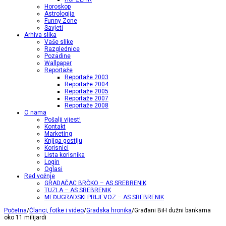
Horoskop
Astrologija
Funny Zone
Savjeti
Arhiva slika
Vaše slike
Razglednice
Pozadine
Wallpaper
Reportaže
Reportaže 2003
Reportaže 2004
Reportaže 2005
Reportaže 2007
Reportaže 2008
O nama
Pošalji vijest!
Kontakt
Marketing
Knjiga gostiju
Korisnici
Lista korisnika
Login
Oglasi
Red vožnje
GRADAČAC BRČKO – AS SREBRENIK
TUZLA – AS SREBRENIK
MEĐUGRADSKI PRIJEVOZ – AS SREBRENIK
Početna
/
Članci, fotke i video
/
Gradska hronika
/
Građani BiH dužni bankama
oko 11 milijardi