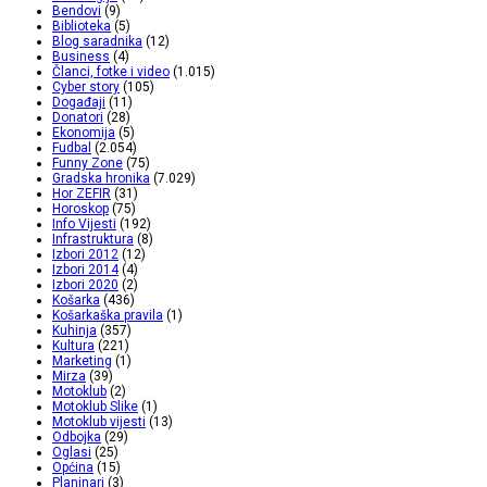
Bendovi
(9)
Biblioteka
(5)
Blog saradnika
(12)
Business
(4)
Članci, fotke i video
(1.015)
Cyber story
(105)
Događaji
(11)
Donatori
(28)
Ekonomija
(5)
Fudbal
(2.054)
Funny Zone
(75)
Gradska hronika
(7.029)
Hor ZEFIR
(31)
Horoskop
(75)
Info Vijesti
(192)
Infrastruktura
(8)
Izbori 2012
(12)
Izbori 2014
(4)
Izbori 2020
(2)
Košarka
(436)
Košarkaška pravila
(1)
Kuhinja
(357)
Kultura
(221)
Marketing
(1)
Mirza
(39)
Motoklub
(2)
Motoklub Slike
(1)
Motoklub vijesti
(13)
Odbojka
(29)
Oglasi
(25)
Općina
(15)
Planinari
(3)