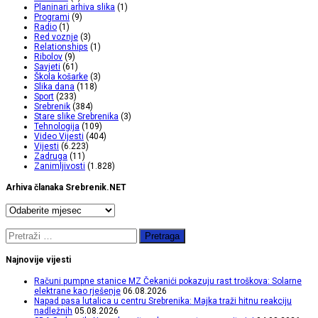
Planinari arhiva slika
(1)
Programi
(9)
Radio
(1)
Red voznje
(3)
Relationships
(1)
Ribolov
(9)
Savjeti
(61)
Škola košarke
(3)
Slika dana
(118)
Sport
(233)
Srebrenik
(384)
Stare slike Srebrenika
(3)
Tehnologija
(109)
Video Vijesti
(404)
Vijesti
(6.223)
Zadruga
(11)
Zanimljivosti
(1.828)
Arhiva članaka Srebrenik.NET
Arhiva
članaka
Srebrenik.NET
Pretraga:
Najnovije vijesti
Računi pumpne stanice MZ Čekanići pokazuju rast troškova: Solarne
elektrane kao rješenje
06.08.2026
Napad pasa lutalica u centru Srebrenika: Majka traži hitnu reakciju
nadležnih
05.08.2026