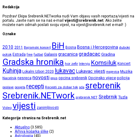
Redakcija
Pozdrav! Ekipa Srebrenik.NETworka nudi Vam objavu vasih reportaza/vijesti na
portalu. Javite nam se na naš e-mail
vijesti@srebrenik.net
. Ako želite
možete nam odmah poslati svoju vijest, na
vijest@srebrenik.net
e-mail! :)
Oznake
BiH
2010
Bosna i Hercegovina
2011
Bosna
duboki
Bajramski koncert
gradacac
gracanica
Galaxis
Gradina
potok
Estrada
free
fudbal
Gradska hronika
Komsiluk
hor zefir
Koncert
Intervju
lukavac
Kuhinja
Lukavac vijesti
Lokalni Izbori 2020
Muzika
majevica
novosti
opcina srebrenik
Opcinsko vijece
policija
Nacelnik
nesreca
ogus
srebrenik
recepti
Recepti za dobar tek
poplave
posjeta
sda
Srebrenik.NETwork
Srebrnik
Tuzla
srebrenik NET
vijesti
zanimljivosti
Video
Kategorije stranica na Srebrenik.net
Aktuelno
(3.585)
Arhiva košarka slike
(2)
Astrologija
(45)