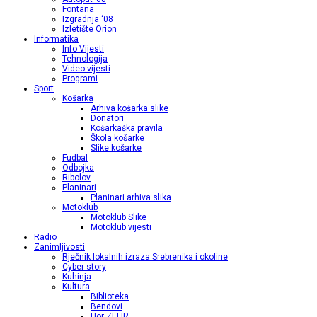
Fontana
Izgradnja ‘08
Izletište Orion
Informatika
Info Vijesti
Tehnologija
Video vijesti
Programi
Sport
Košarka
Arhiva košarka slike
Donatori
Košarkaška pravila
Škola košarke
Slike košarke
Fudbal
Odbojka
Ribolov
Planinari
Planinari arhiva slika
Motoklub
Motoklub Slike
Motoklub vijesti
Radio
Zanimljivosti
Rječnik lokalnih izraza Srebrenika i okoline
Cyber story
Kuhinja
Kultura
Biblioteka
Bendovi
Hor ZEFIR