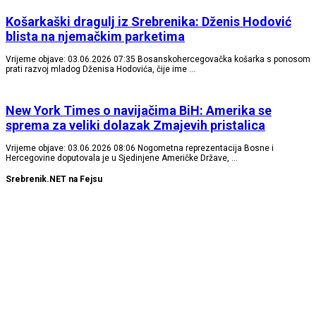
Košarkaški dragulj iz Srebrenika: Dženis Hodović
blista na njemačkim parketima
Vrijeme objave: 03.06.2026 07:35 Bosanskohercegovačka košarka s ponosom
prati razvoj mladog Dženisa Hodovića, čije ime …
New York Times o navijačima BiH: Amerika se
sprema za veliki dolazak Zmajevih pristalica
Vrijeme objave: 03.06.2026 08:06 Nogometna reprezentacija Bosne i
Hercegovine doputovala je u Sjedinjene Američke Države, …
Srebrenik.NET na Fejsu