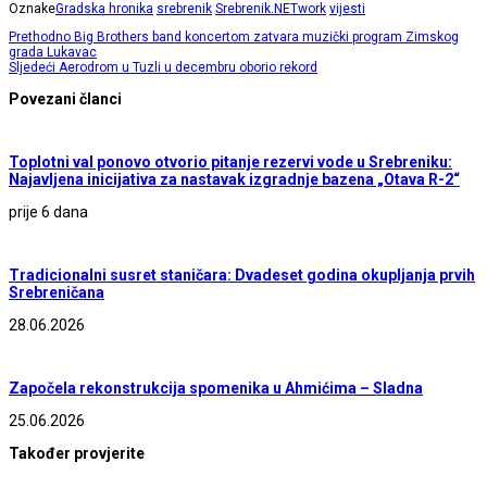
Oznake
Gradska hronika
srebrenik
Srebrenik.NETwork
vijesti
Prethodno
Big Brothers band koncertom zatvara muzički program Zimskog
grada Lukavac
Sljedeći
Aerodrom u Tuzli u decembru oborio rekord
Povezani članci
Toplotni val ponovo otvorio pitanje rezervi vode u Srebreniku:
Najavljena inicijativa za nastavak izgradnje bazena „Otava R-2“
prije 6 dana
Tradicionalni susret staničara: Dvadeset godina okupljanja prvih
Srebreničana
28.06.2026
Započela rekonstrukcija spomenika u Ahmićima – Sladna
25.06.2026
Također provjerite