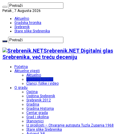
Petak , 7 Augusta 2026
Aktuelno
Gradska hronika
Srebrenik
Stare slike Srebrenika
Srebrenik.NET Digitalni glas
Srebrenika, već treću deceniju
Početna
Aktuelne vijesti
Aktuelno
Gradska hronika
Članci, fotke i video
O gradu
Općina
Opština Srebrenik
Srebrenik 2012
Gradina
Gradina Historija
Centar grada
Grad i okolina
Stanovnici
Iz prošlosti – Otvaranje autoputa Tuzla Zupanja 1968
Stare slike Srebrenika
Autoput ’68