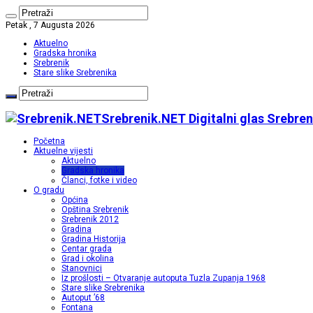
Petak , 7 Augusta 2026
Aktuelno
Gradska hronika
Srebrenik
Stare slike Srebrenika
Srebrenik.NET Digitalni glas Srebren
Početna
Aktuelne vijesti
Aktuelno
Gradska hronika
Članci, fotke i video
O gradu
Općina
Opština Srebrenik
Srebrenik 2012
Gradina
Gradina Historija
Centar grada
Grad i okolina
Stanovnici
Iz prošlosti – Otvaranje autoputa Tuzla Zupanja 1968
Stare slike Srebrenika
Autoput ’68
Fontana