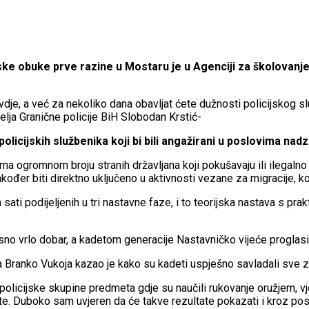
ske obuke prve razine u Mostaru je u Agenciji za školovanj
ovdje, a već za nekoliko dana obavljat ćete dužnosti policijskog s
elja Granične policije BiH Slobodan Krstić-
licijskih službenika koji bi bili angažirani u poslovima nadz
 ogromnom broju stranih državljana koji pokušavaju ili ilegalno 
akođer biti direktno uključeno u aktivnosti vezane za migracije, ko
sati podijeljenih u tri nastavne faze, i to teorijska nastava s pr
osno vrlo dobar, a kadetom generacije Nastavničko vijeće proglas
a Branko Vukoja kazao je kako su kadeti uspješno savladali sve 
policijske skupine predmeta gdje su naučili rukovanje oružjem, v
e. Duboko sam uvjeren da će takve rezultate pokazati i kroz posa