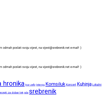
m odmah poslati svoju vijest, na
vijest@srebrenik.net
e-mail! :)
m odmah poslati svoju vijest, na
vijest@srebrenik.net
e-mail! :)
 hronika
Komsiluk
Kuhinja
hor zefir
Koncert
Lokalni
Intervju
srebrenik
ecepti za dobar tek
sda