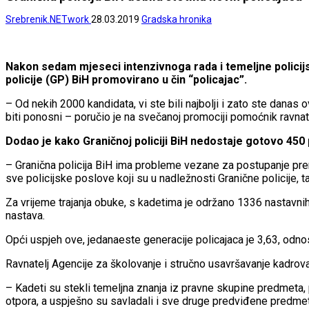
Srebrenik.NETwork
28.03.2019
Gradska hronika
Nakon sedam mjeseci intenzivnoga rada i temeljne policij
policije (GP) BiH promovirano u čin “policajac”.
– Od nekih 2000 kandidata, vi ste bili najbolji i zato ste danas 
biti ponosni – poručio je na svečanoj promociji pomoćnik ravnat
Dodao je kako Graničnoj policiji BiH nedostaje gotovo 450 po
– Granična policija BiH ima probleme vezane za postupanje prema
sve policijske poslove koji su u nadležnosti Granične policije, t
Za vrijeme trajanja obuke, s kadetima je održano 1336 nastavnih 
nastava.
Opći uspjeh ove, jedanaeste generacije policajaca je 3,63, odn
Ravnatelj Agencije za školovanje i stručno usavršavanje kadrov
– Kadeti su stekli temeljna znanja iz pravne skupine predmeta, 
otpora, a uspješno su savladali i sve druge predviđene predmet