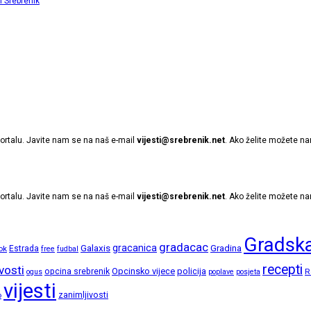
ortalu. Javite nam se na naš e-mail
vijesti@srebrenik.net
. Ako želite možete na
ortalu. Javite nam se na naš e-mail
vijesti@srebrenik.net
. Ako želite možete na
Gradska
gradacac
gracanica
Galaxis
Gradina
ok
Estrada
free
fudbal
recepti
vosti
opcina srebrenik
Opcinsko vijece
policija
R
ogus
poplave
posjeta
vijesti
zanimljivosti
o