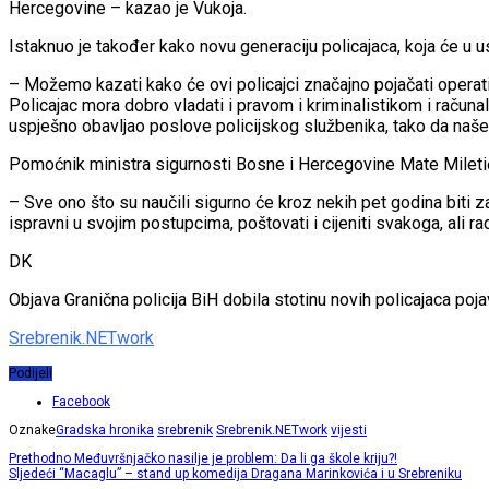
Hercegovine – kazao je Vukoja.
Istaknuo je također kako novu generaciju policajaca, koja će u us
– Možemo kazati kako će ovi policajci značajno pojačati operativ
Policajac mora dobro vladati i pravom i kriminalistikom i računal
uspješno obavljao poslove policijskog službenika, tako da naše
Pomoćnik ministra sigurnosti Bosne i Hercegovine Mate Miletić 
– Sve ono što su naučili sigurno će kroz nekih pet godina biti z
ispravni u svojim postupcima, poštovati i cijeniti svakoga, ali r
DK
Objava Granična policija BiH dobila stotinu novih policajaca poja
Srebrenik.NETwork
Podijeli
Facebook
Oznake
Gradska hronika
srebrenik
Srebrenik.NETwork
vijesti
Prethodno
Međuvršnjačko nasilje je problem: Da li ga škole kriju?!
Sljedeći
“Macaglu” – stand up komedija Dragana Marinkovića i u Srebreniku