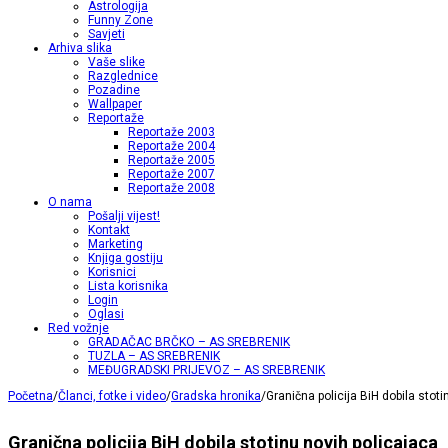
Astrologija
Funny Zone
Savjeti
Arhiva slika
Vaše slike
Razglednice
Pozadine
Wallpaper
Reportaže
Reportaže 2003
Reportaže 2004
Reportaže 2005
Reportaže 2007
Reportaže 2008
O nama
Pošalji vijest!
Kontakt
Marketing
Knjiga gostiju
Korisnici
Lista korisnika
Login
Oglasi
Red vožnje
GRADAČAC BRČKO – AS SREBRENIK
TUZLA – AS SREBRENIK
MEĐUGRADSKI PRIJEVOZ – AS SREBRENIK
Početna
/
Članci, fotke i video
/
Gradska hronika
/
Granična policija BiH dobila stot
Granična policija BiH dobila stotinu novih policajaca