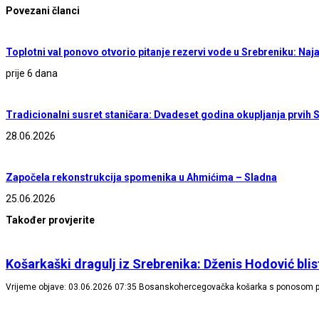
Povezani članci
Toplotni val ponovo otvorio pitanje rezervi vode u Srebreniku: Naja
prije 6 dana
Tradicionalni susret staničara: Dvadeset godina okupljanja prvih 
28.06.2026
Započela rekonstrukcija spomenika u Ahmićima – Sladna
25.06.2026
Također provjerite
Košarkaški dragulj iz Srebrenika: Dženis Hodović bl
Vrijeme objave: 03.06.2026 07:35 Bosanskohercegovačka košarka s ponosom pra