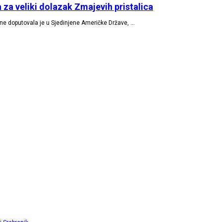
za veliki dolazak Zmajevih pristalica
e doputovala je u Sjedinjene Američke Države, …