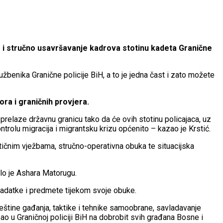
e i stručno usavršavanje kadrova stotinu kadeta Granične
lužbenika Granične policije BiH, a to je jedna čast i zato možete
ora i graničnih provjera.
prelaze državnu granicu tako da će ovih stotinu policajaca, uz
ntrolu migracija i migrantsku krizu općenito – kazao je Krstić.
aktičnim vježbama, stručno-operativna obuka te situacijska
ilo je Ashara Matorugu.
zadatke i predmete tijekom svoje obuke.
ještine gađanja, taktike i tehnike samoobrane, savladavanje
o u Graničnoj policiji BiH na dobrobit svih građana Bosne i