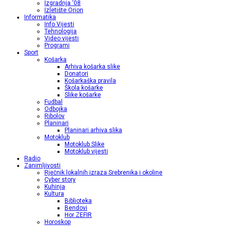
Izgradnja ‘08
Izletište Orion
Informatika
Info Vijesti
Tehnologija
Video vijesti
Programi
Sport
Košarka
Arhiva košarka slike
Donatori
Košarkaška pravila
Škola košarke
Slike košarke
Fudbal
Odbojka
Ribolov
Planinari
Planinari arhiva slika
Motoklub
Motoklub Slike
Motoklub vijesti
Radio
Zanimljivosti
Rječnik lokalnih izraza Srebrenika i okoline
Cyber story
Kuhinja
Kultura
Biblioteka
Bendovi
Hor ZEFIR
Horoskop