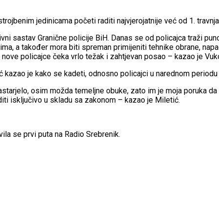
trojbenim jedinicama početi raditi najvjerojatnije već od 1. travnj
ni sastav Granične policije BiH. Danas se od policajca traži puno 
ima, a također mora biti spreman primijeniti tehnike obrane, napad
 nove policajce čeka vrlo težak i zahtjevan posao – kazao je Vuko
kazao je kako se kadeti, odnosno policajci u narednom periodu m
astarjelo, osim možda temeljne obuke, zato im je moja poruka da st
aditi isključivo u skladu sa zakonom – kazao je Miletić.
vila se prvi puta na Radio Srebrenik.