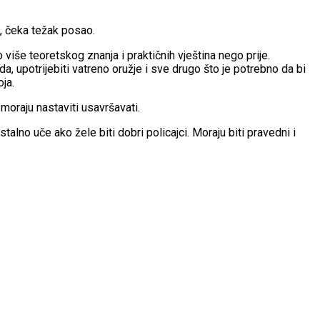
a, čeka težak posao.
više teoretskog znanja i praktičnih vještina nego prije.
a, upotrijebiti vatreno oružje i sve drugo što je potrebno da bi
ja.
oraju nastaviti usavršavati.
alno uče ako žele biti dobri policajci. Moraju biti pravedni i