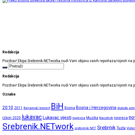
Redakcija
Pozdrav! Ekipa Srebrenik.NETworka nudi Vam objavu vasih reportaza/vijesti na p
Redakcija
Pozdrav! Ekipa Srebrenik.NETworka nudi Vam objavu vasih reportaza/vijesti na p
Oznake
BiH
2010
Bosna i Hercegovina
2011
Bosna
duboki pot
Bajramski koncert
lukavac
no
Lukavac vijesti
Izbori 2020
Muzika
Nacelnik
nesreca
majevica
Srebrenik.NETwork
Srebrnik
Tuzla
srebrenik NET
Vide