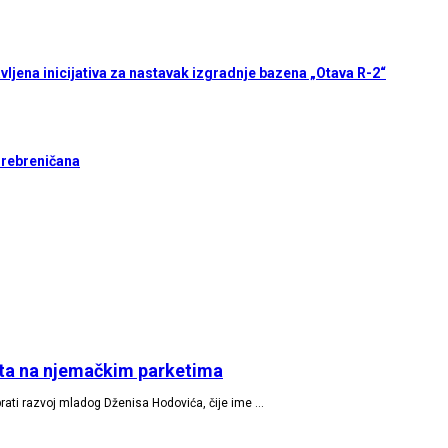
vljena inicijativa za nastavak izgradnje bazena „Otava R-2“
Srebreničana
ista na njemačkim parketima
ti razvoj mladog Dženisa Hodovića, čije ime …