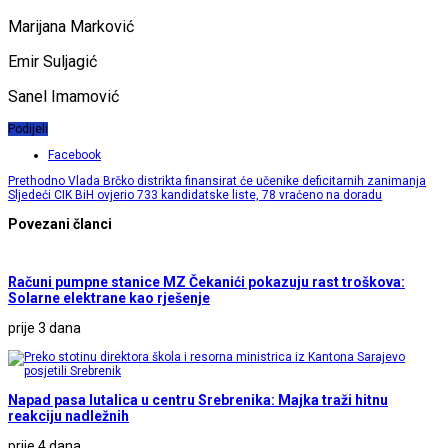
Marijana Marković
Emir Suljagić
Sanel Imamović
Podijeli
Facebook
Prethodno
Vlada Brčko distrikta finansirat će učenike deficitarnih zanimanja
Sljedeći
CIK BiH ovjerio 733 kandidatske liste, 78 vraćeno na doradu
Povezani članci
Računi pumpne stanice MZ Čekanići pokazuju rast troškova:
Solarne elektrane kao rješenje
prije 3 dana
Napad pasa lutalica u centru Srebrenika: Majka traži hitnu
reakciju nadležnih
prije 4 dana