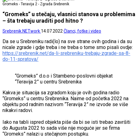
Gromeks - Teravija 2 - Zgrada Srebrenik
“Gromeks” u stečaju, vlasnici stanova u problemima
– šta trebaju uraditi pod hitno ?
Srebrenik.NETwork
14.07.2022
Članci, fotke i video
Da se u Srebreniku radi(lo) na sve strane ovih godina i da su
nicale zgrade i gdje treba i ne treba o tome smo pisali ovdje:
https://srebrenik.net/da-li-srebreniku-trebaju-zgrade-sa-8-
do-11-spratova/
“Gromeks” d.o.o i Stambeno-poslovni objekat
“Teravija 2” u centru Srebrenika
Kakva je situacija sa zgradom koju je ovih godina radio
“Gromeks” u centru Srebrenika. Naime od početka 2022 na
objektu pod radnim nazivom “Teravija 2” ne izvode se više
nikakvi radovi.
Iako na tabli ispred objekta piše da bi se isti trebao završiti
do Augusta 2022 to sada više nije moguće jer se firma
“Gromeks” nalazi u stečajnom postupku.