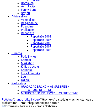
Horoskop
Astrologija
Funny Zone
Savjeti
Arhiva slika
Vaše slike
Razglednice
Pozadine
Wallpaper
Reportaže
Reportaže 2003
Reportaže 2004
Reportaže 2005
Reportaže 2007
Reportaže 2008
O nama
Pošalji vijest!
Kontakt
Marketing
Knjiga gostiju
Korisnici
Lista korisnika
Login
Oglasi
Red vožnje
GRADAČAC BRČKO – AS SREBRENIK
TUZLA – AS SREBRENIK
MEĐUGRADSKI PRIJEVOZ – AS SREBRENIK
Početna
/
Članci, fotke i video
/
“Gromeks” u stečaju, vlasnici stanova u
problemima – šta trebaju uraditi pod hitno ?