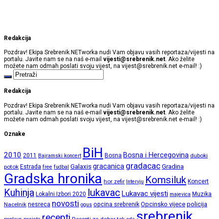
Redakcija
Pozdrav! Ekipa Srebrenik.NETworka nudi Vam objavu vasih reportaza/vijesti na
portalu. Javite nam se na naš e-mail
vijesti@srebrenik.net
. Ako želite
možete nam odmah poslati svoju vijest, na
vijest@srebrenik.net
e-mail! :)
Redakcija
Pozdrav! Ekipa Srebrenik.NETworka nudi Vam objavu vasih reportaza/vijesti na
portalu. Javite nam se na naš e-mail
vijesti@srebrenik.net
. Ako želite
možete nam odmah poslati svoju vijest, na
vijest@srebrenik.net
e-mail! :)
Oznake
BiH
2010
Bosna i Hercegovina
2011
Bosna
duboki
Bajramski koncert
gradacac
gracanica
Galaxis
Gradina
potok
Estrada
free
fudbal
Gradska hronika
Komsiluk
hor zefir
Koncert
Intervju
lukavac
Kuhinja
Lukavac vijesti
Lokalni Izbori 2020
Muzika
majevica
novosti
opcina srebrenik
Opcinsko vijece
policija
Nacelnik
nesreca
ogus
srebrenik
recepti