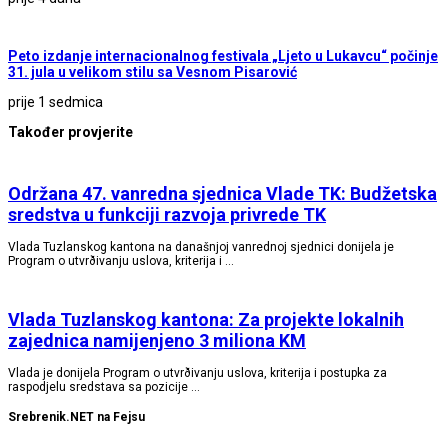
Peto izdanje internacionalnog festivala „Ljeto u Lukavcu“ počinje
31. jula u velikom stilu sa Vesnom Pisarović
prije 1 sedmica
Također provjerite
Održana 47. vanredna sjednica Vlade TK: Budžetska
sredstva u funkciji razvoja privrede TK
Vlada Tuzlanskog kantona na današnjoj vanrednoj sjednici donijela je
Program o utvrðivanju uslova, kriterija i …
Vlada Tuzlanskog kantona: Za projekte lokalnih
zajednica namijenjeno 3 miliona KM
Vlada je donijela Program o utvrðivanju uslova, kriterija i postupka za
raspodjelu sredstava sa pozicije …
Srebrenik.NET na Fejsu