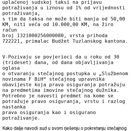
uplaćenoj sudskoj taksi na prijavu
potraživanja u iznosu od 1% od vrijednosti
potraživanja,
s tim da taksa ne može biti manja od 50,00
KM, niti veća od 10.000,00 KM, na žiro
račun
broj 1321000256000080, vrsta prihoda
722221, primalac Budžet Tuzlanskog kantona.
V-Pozivaju se povjerioci da u roku od 30
(trideset) dana, od dana objavljivanja
oglasa
o otvaranju stečajnog postupka u „Službenom
novinama F BiH“ stečajnog upravnika
obavijeste koja prava osiguranja potražuju
na predmetima imovine stečajnog dužnika.
Potrebno je navesti predmet na kome se
potražuje pravo osiguranja, vrstu i razlog
nastanka
prava osiguranja kao i osigurano
potraživanje.
Kako dalje navodi sud u svom rješenju o pokretanju stečajnog