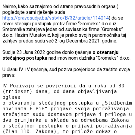
Naime, kako saznajemo od strane pravosudnih organa (
pogledajte sami rješenje suda
https://pravosudje.ba/vstvfo/B/32/article/114014
) da se
otvor stečajni postupak protiv firme “Gromeks” d.o.o iz
Srebrenika zahtijeva jedan od suvlasnika firme “Gromeks”
d.o.o. Hazim Muratović, koji je preko svojih punomoćnika taj
zahtjev predao sudu već 2-og Decembra 2021. godine.
Sud je 23 Juna 2022 godine donio rješenje
o otvaranju
stečajnog postupka
nad imovinom dužnika “Gromeks” d.o.o.
U ćlanu IV i V rješenja, sud poziva povjerioce da zaštite svoja
prava:
I
V-Pozivaju se povjerioci da u roku od 30
(trideset) dana, od dana objavljivanja
oglasa
o otvaranju stečajnog postupka u „Službenim
novinama F BiH“ prijave svoja potraživanja
stečajnom sudu dostavom prijave i priloga u
dva primjerka u skladu sa odredbama Zakona
o stečajnom postupku o prijavi potraživanja
(član 110. Zakona), te prilože dokaz o