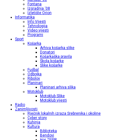
Fontana
Izgradnja ‘08
Izletište Orion
Informatika
Info Vijesti
Tehnologija
Video vijesti
Programi
Sport
Košarka
Arhiva košarka slike
Donatori
Košarkaška pravila
Škola košarke
Slike košarke
Fudbal
Odbojka
Ribolov
Planinari
Planinari arhiva slika
Motoklub
Motoklub Slike
Motoklub vijesti
Radio
Zanimljivosti
Rječnik lokalnih izraza Srebrenika i okoline
Cyber story
Kuhinja
Kultura
Biblioteka
Bendovi
Hor ZEFIR