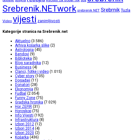
Recepti za dobar tek
poplave
posjeta
sda
Srebrenik.NETwork
Srebrnik
Tuzla
srebrenik NET
vijesti
zanimljivosti
Video
Kategorije stranica na Srebrenik.net
Aktuelno
(3.586)
Arhiva košarka slike
(2)
Astrologija
(45)
Bendovi
(9)
Biblioteka
(5)
Blog saradnika
(12)
Business
(4)
Članci, fotke i video
(1.015)
Cyber story
(105)
Događaji
(11)
Donatori
(28)
Ekonomija
(5)
Fudbal
(2.054)
Funny Zone
(75)
Gradska hronika
(7.029)
Hor ZEFIR
(31)
Horoskop
(75)
Info Vijesti
(192)
Infrastruktura
(8)
Izbori 2012
(12)
Izbori 2014
(4)
Izbori 2020
(2)
Košarka
(436)