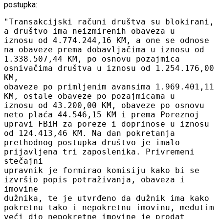
postupka:
"Transakcijski računi društva su blokirani,
a društvo ima neizmirenih obaveza u
iznosu od 4.774.244,16 KM, a one se odnose
na obaveze prema dobavljačima u iznosu od
1.338.507,44 KM, po osnovu pozajmica
osnivačima društva u iznosu od 1.254.176,00
KM,
obaveze po primljenim avansima 1.969.401,11
KM, ostale obaveze po pozajmicama u
iznosu od 43.200,00 KM, obaveze po osnovu
neto plaća 44.546,15 KM i prema Poreznoj
upravi FBiH za poreze i doprinose u iznosu
od 124.413,46 KM. Na dan pokretanja
prethodnog postupka društvo je imalo
prijavljena tri zaposlenika. Privremeni
stečajni
upravnik je formirao komisiju kako bi se
izvršio popis potraživanja, obaveza i
imovine
dužnika, te je utvrđeno da dužnik ima kako
pokretnu tako i nepokretnu imovinu, međutim
veći dio nepokretne imovine je prodat