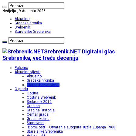
Nedjelja , 9 Augusta 2026
Aktuelno
Gradska hronika
Srebrenik
Stare slike Srebrenika
Srebrenik.NET Digitalni glas
Srebrenika, već treću deceniju
Početna
Aktuelne vijesti
Aktuelno
Gradska hronika
Članci, fotke i video
O gradu
Općina
Opština Srebrenik
Srebrenik 2012
Gradina
Gradina Historija
Centar grada
Grad i okolina
Stanovnici
Iz prošlosti – Otvaranje autoputa Tuzla Zupanja 1968
Stare slike Srebrenika
Autoput ’68