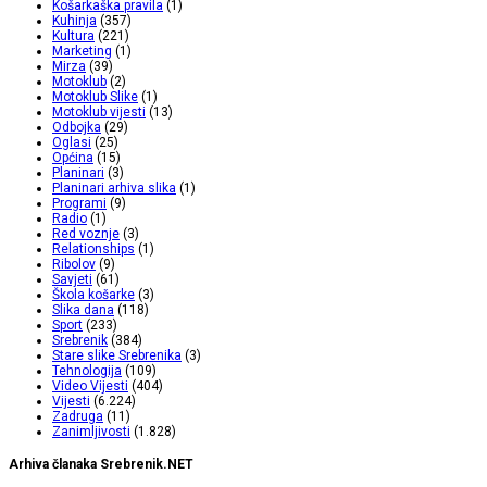
Košarkaška pravila
(1)
Kuhinja
(357)
Kultura
(221)
Marketing
(1)
Mirza
(39)
Motoklub
(2)
Motoklub Slike
(1)
Motoklub vijesti
(13)
Odbojka
(29)
Oglasi
(25)
Općina
(15)
Planinari
(3)
Planinari arhiva slika
(1)
Programi
(9)
Radio
(1)
Red voznje
(3)
Relationships
(1)
Ribolov
(9)
Savjeti
(61)
Škola košarke
(3)
Slika dana
(118)
Sport
(233)
Srebrenik
(384)
Stare slike Srebrenika
(3)
Tehnologija
(109)
Video Vijesti
(404)
Vijesti
(6.224)
Zadruga
(11)
Zanimljivosti
(1.828)
Arhiva članaka Srebrenik.NET