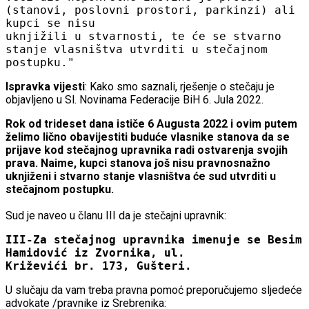
(stanovi, poslovni prostori, parkinzi) ali
kupci se nisu
uknjižili u stvarnosti, te će se stvarno
stanje vlasništva utvrditi u stečajnom
postupku."
Ispravka vijesti
: Kako smo saznali, rješenje o stečaju je
objavljeno u Sl. Novinama Federacije BiH 6. Jula 2022.
Rok od trideset dana ističe 6 Augusta 2022 i ovim putem
želimo lično obavijestiti buduće vlasnike stanova da se
prijave kod stečajnog upravnika radi ostvarenja svojih
prava. Naime, kupci stanova još nisu pravnosnažno
uknjiženi i stvarno stanje vlasništva će sud utvrditi u
stečajnom postupku.
Sud je naveo u članu III da je stečajni upravnik:
III-Za stečajnog upravnika imenuje se Besim
Hamidović iz Zvornika, ul.
Križevići br. 173, Gušteri.
U slučaju da vam treba pravna pomoć preporučujemo sljedeće
advokate /pravnike iz Srebrenika: