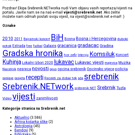
Pozdrav! Ekipa Srebrenik.NETworka nudi Vam objavu vasih reportaza/vijesti na
portalu. Javite nam se na naš e-mail
vijesti@srebrenik.net
. Ako želite
možete nam odmah poslati svoju vijest, na
vijest@srebrenik.net
e-mail! :)
Oznake
BiH
2010
Bosna i Hercegovina
2011
Bosna
duboki
Bajramski koncert
gradacac
gracanica
Galaxis
Gradina
potok
Estrada
free
fudbal
Gradska hronika
Komsiluk
hor zefir
Koncert
Intervju
lukavac
Kuhinja
Lukavac vijesti
Lokalni Izbori 2020
Muzika
majevica
novosti
opcina srebrenik
Opcinsko vijece
policija
Nacelnik
nesreca
ogus
srebrenik
recepti
Recepti za dobar tek
poplave
posjeta
sda
Srebrenik.NETwork
Srebrnik
Tuzla
srebrenik NET
vijesti
zanimljivosti
Video
Kategorije stranica na Srebrenik.net
Aktuelno
(3.586)
Arhiva košarka slike
(2)
Astrologija
(45)
Bendovi
(9)
Biblioteka
(5)