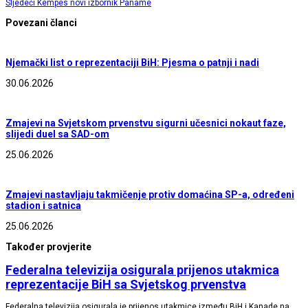
Sljedeći
Kempes novi izbornik Paname
Povezani članci
Njemački list o reprezentaciji BiH: Pjesma o patnji i nadi
30.06.2026
Zmajevi na Svjetskom prvenstvu sigurni učesnici nokaut faze,
slijedi duel sa SAD-om
25.06.2026
Zmajevi nastavljaju takmičenje protiv domaćina SP-a, određeni
stadion i satnica
25.06.2026
Također provjerite
Federalna televizija osigurala prijenos utakmica
reprezentacije BiH sa Svjetskog prvenstva
Federalna televizija osigurala je prijenos utakmice između BiH i Kanade na