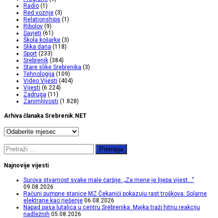
Radio
(1)
Red voznje
(3)
Relationships
(1)
Ribolov
(9)
Savjeti
(61)
Škola košarke
(3)
Slika dana
(118)
Sport
(233)
Srebrenik
(384)
Stare slike Srebrenika
(3)
Tehnologija
(109)
Video Vijesti
(404)
Vijesti
(6.224)
Zadruga
(11)
Zanimljivosti
(1.828)
Arhiva članaka Srebrenik.NET
Arhiva
članaka
Srebrenik.NET
Pretraga:
Najnovije vijesti
Surova stvarnost svake male čaršije: „Za mene je lijepa vijest…“
09.08.2026
Računi pumpne stanice MZ Čekanići pokazuju rast troškova: Solarne
elektrane kao rješenje
06.08.2026
Napad pasa lutalica u centru Srebrenika: Majka traži hitnu reakciju
nadležnih
05.08.2026