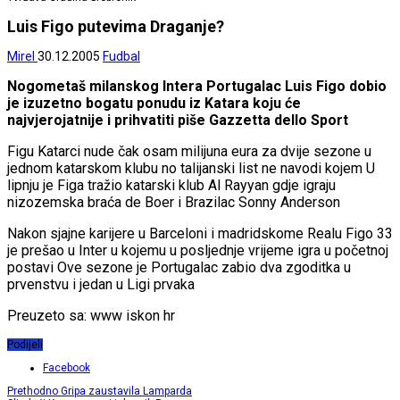
Luis Figo putevima Draganje?
Mirel
30.12.2005
Fudbal
Nogometaš milanskog Intera Portugalac Luis Figo dobio
je izuzetno bogatu ponudu iz Katara koju će
najvjerojatnije i prihvatiti piše Gazzetta dello Sport
Figu Katarci nude čak osam milijuna eura za dvije sezone u
jednom katarskom klubu no talijanski list ne navodi kojem U
lipnju je Figa tražio katarski klub Al Rayyan gdje igraju
nizozemska braća de Boer i Brazilac Sonny Anderson
Nakon sjajne karijere u Barceloni i madridskome Realu Figo 33
je prešao u Inter u kojemu u posljednje vrijeme igra u početnoj
postavi Ove sezone je Portugalac zabio dva zgoditka u
prvenstvu i jedan u Ligi prvaka
Preuzeto sa: www iskon hr
Podijeli
Facebook
Prethodno
Gripa zaustavila Lamparda