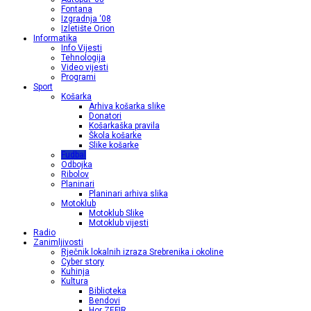
Fontana
Izgradnja ‘08
Izletište Orion
Informatika
Info Vijesti
Tehnologija
Video vijesti
Programi
Sport
Košarka
Arhiva košarka slike
Donatori
Košarkaška pravila
Škola košarke
Slike košarke
Fudbal
Odbojka
Ribolov
Planinari
Planinari arhiva slika
Motoklub
Motoklub Slike
Motoklub vijesti
Radio
Zanimljivosti
Rječnik lokalnih izraza Srebrenika i okoline
Cyber story
Kuhinja
Kultura
Biblioteka
Bendovi
Hor ZEFIR