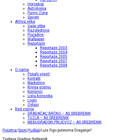
Horoskop
Astrologija
Funny Zone
Savjeti
Arhiva slika
Vaše slike
Razglednice
Pozadine
Wallpaper
Reportaže
Reportaže 2003
Reportaže 2004
Reportaže 2005
Reportaže 2007
Reportaže 2008
O nama
Pošalji vijest!
Kontakt
Marketing
Knjiga gostiju
Korisnici
Lista korisnika
Login
Oglasi
Red vožnje
GRADAČAC BRČKO – AS SREBRENIK
TUZLA – AS SREBRENIK
MEĐUGRADSKI PRIJEVOZ – AS SREBRENIK
Početna
/
Sport
/
Fudbal
/
Luis Figo putevima Draganje?
Tvrđava Gradina Srebrenik