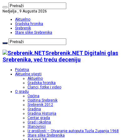
Nedjelja , 9 Augusta 2026
Aktuelno
Gradska hronika
Srebrenik
Stare slike Srebrenika
Srebrenik.NET Digitalni glas
Srebrenika, već treću deceniju
Početna
Aktuelne vijesti
Aktuelno
Gradska hronika
Članci, fotke i video
O gradu
Općina
Opština Srebrenik
Srebrenik 2012
Gradina
Gradina Historija
Centar grada
Grad i okolina
Stanovnici
Iz prošlosti – Otvaranje autoputa Tuzla Zupanja 1968
Stare slike Srebrenika
Autoput ’68