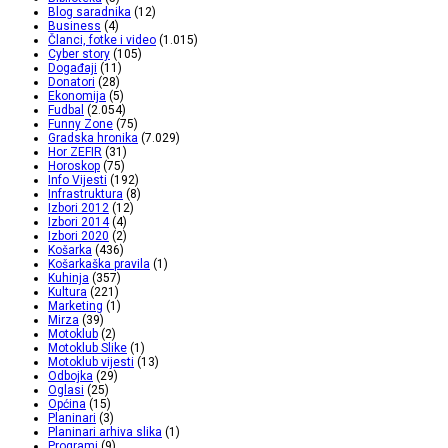
Blog saradnika
(12)
Business
(4)
Članci, fotke i video
(1.015)
Cyber story
(105)
Događaji
(11)
Donatori
(28)
Ekonomija
(5)
Fudbal
(2.054)
Funny Zone
(75)
Gradska hronika
(7.029)
Hor ZEFIR
(31)
Horoskop
(75)
Info Vijesti
(192)
Infrastruktura
(8)
Izbori 2012
(12)
Izbori 2014
(4)
Izbori 2020
(2)
Košarka
(436)
Košarkaška pravila
(1)
Kuhinja
(357)
Kultura
(221)
Marketing
(1)
Mirza
(39)
Motoklub
(2)
Motoklub Slike
(1)
Motoklub vijesti
(13)
Odbojka
(29)
Oglasi
(25)
Općina
(15)
Planinari
(3)
Planinari arhiva slika
(1)
Programi
(9)