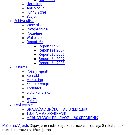
Horoskop
Astrologija
Funny Zone
Savjeti
Arhiva slika
Vaše slike
Razglednice
Pozadine
Wallpaper
Reportaže
Reportaže 2003
Reportaže 2004
Reportaže 2005
Reportaže 2007
Reportaže 2008
O nama
Pošalji vijest!
Kontakt
Marketing
Knjiga gostiju
Korisnici
Lista korisnika
Login
Oglasi
Red vožnje
GRADAČAC BRČKO – AS SREBRENIK
TUZLA – AS SREBRENIK
MEĐUGRADSKI PRIJEVOZ – AS SREBRENIK
Početna
/
Vijesti
/
Objavljene instrukcije za ramazan: Teravija 8 rekata, bez
noćnih namaza u džamijama