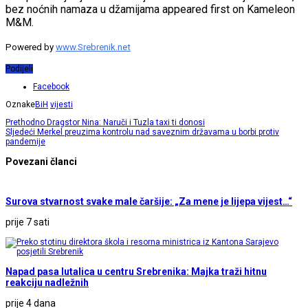
bez noćnih namaza u džamijama appeared first on Kameleon
M&M.
Powered by
www.Srebrenik.net
Podijeli
Facebook
Oznake
BiH
vijesti
Prethodno
Dragstor Nina: Naruči i Tuzla taxi ti donosi
Sljedeći
Merkel preuzima kontrolu nad saveznim državama u borbi protiv
pandemije
Povezani članci
Surova stvarnost svake male čaršije: „Za mene je lijepa vijest…“
prije 7 sati
Napad pasa lutalica u centru Srebrenika: Majka traži hitnu
reakciju nadležnih
prije 4 dana