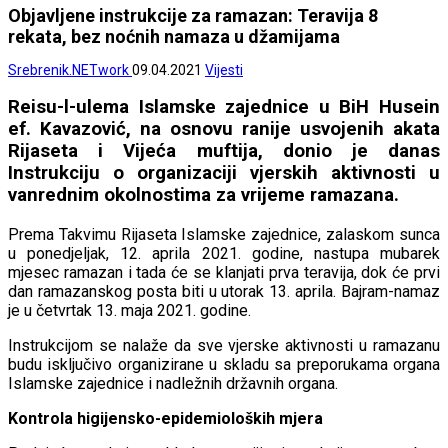
Objavljene instrukcije za ramazan: Teravija 8
rekata, bez noćnih namaza u džamijama
Srebrenik.NETwork
09.04.2021
Vijesti
Reisu-l-ulema Islamske zajednice u BiH Husein
ef. Kavazović, na osnovu ranije usvojenih akata
Rijaseta i Vijeća muftija, donio je danas
Instrukciju o organizaciji vjerskih aktivnosti u
vanrednim okolnostima za vrijeme ramazana.
Prema Takvimu Rijaseta Islamske zajednice, zalaskom sunca
u ponedjeljak, 12. aprila 2021. godine, nastupa mubarek
mjesec ramazan i tada će se klanjati prva teravija, dok će prvi
dan ramazanskog posta biti u utorak 13. aprila. Bajram-namaz
je u četvrtak 13. maja 2021. godine.
Instrukcijom se nalaže da sve vjerske aktivnosti u ramazanu
budu isključivo organizirane u skladu sa preporukama organa
Islamske zajednice i nadležnih državnih organa.
Kontrola higijensko-epidemioloških mjera