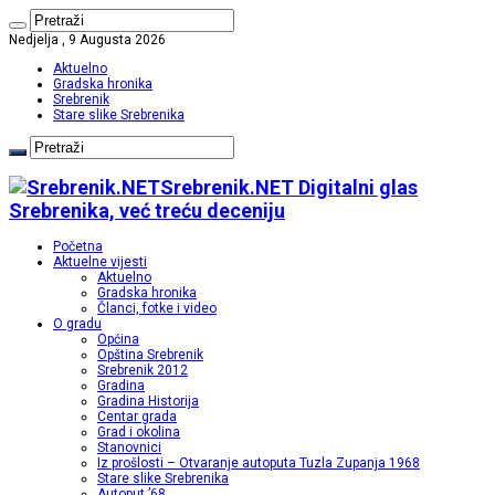
Nedjelja , 9 Augusta 2026
Aktuelno
Gradska hronika
Srebrenik
Stare slike Srebrenika
Srebrenik.NET Digitalni glas
Srebrenika, već treću deceniju
Početna
Aktuelne vijesti
Aktuelno
Gradska hronika
Članci, fotke i video
O gradu
Općina
Opština Srebrenik
Srebrenik 2012
Gradina
Gradina Historija
Centar grada
Grad i okolina
Stanovnici
Iz prošlosti – Otvaranje autoputa Tuzla Zupanja 1968
Stare slike Srebrenika
Autoput ’68