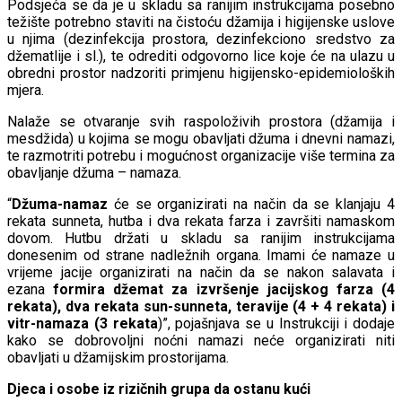
Podsjeća se da je u skladu sa ranijim instrukcijama posebno
težište potrebno staviti na čistoću džamija i higijenske uslove
u njima (dezinfekcija prostora, dezinfekciono sredstvo za
džematlije i sl.), te odrediti odgovorno lice koje će na ulazu u
obredni prostor nadzoriti primjenu higijensko-epidemioloških
mjera.
Nalaže se otvaranje svih raspoloživih prostora (džamija i
mesdžida) u kojima se mogu obavljati džuma i dnevni namazi,
te razmotriti potrebu i mogućnost organizacije više termina za
obavljanje džuma – namaza.
“
Džuma-namaz
će se organizirati na način da se klanjaju 4
rekata sunneta, hutba i dva rekata farza i završiti namaskom
dovom. Hutbu držati u skladu sa ranijim instrukcijama
donesenim od strane nadležnih organa. Imami će namaze u
vrijeme jacije organizirati na način da se nakon salavata i
ezana
formira džemat za izvršenje jacijskog farza (4
rekata), dva rekata sun-sunneta, teravije (4 + 4 rekata) i
vitr-namaza (3 rekata
)”, pojašnjava se u Instrukciji i dodaje
kako se dobrovoljni noćni namazi neće organizirati niti
obavljati u džamijskim prostorijama.
Djeca i osobe iz rizičnih grupa da ostanu kući