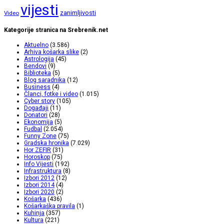
vijesti
zanimljivosti
Video
Kategorije stranica na Srebrenik.net
Aktuelno
(3.586)
Arhiva košarka slike
(2)
Astrologija
(45)
Bendovi
(9)
Biblioteka
(5)
Blog saradnika
(12)
Business
(4)
Članci, fotke i video
(1.015)
Cyber story
(105)
Događaji
(11)
Donatori
(28)
Ekonomija
(5)
Fudbal
(2.054)
Funny Zone
(75)
Gradska hronika
(7.029)
Hor ZEFIR
(31)
Horoskop
(75)
Info Vijesti
(192)
Infrastruktura
(8)
Izbori 2012
(12)
Izbori 2014
(4)
Izbori 2020
(2)
Košarka
(436)
Košarkaška pravila
(1)
Kuhinja
(357)
Kultura
(221)