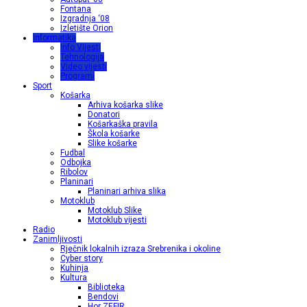
Fontana
Izgradnja ‘08
Izletište Orion
Informatika
Info Vijesti
Tehnologija
Video vijesti
Programi
Sport
Košarka
Arhiva košarka slike
Donatori
Košarkaška pravila
Škola košarke
Slike košarke
Fudbal
Odbojka
Ribolov
Planinari
Planinari arhiva slika
Motoklub
Motoklub Slike
Motoklub vijesti
Radio
Zanimljivosti
Rječnik lokalnih izraza Srebrenika i okoline
Cyber story
Kuhinja
Kultura
Biblioteka
Bendovi
Hor ZEFIR