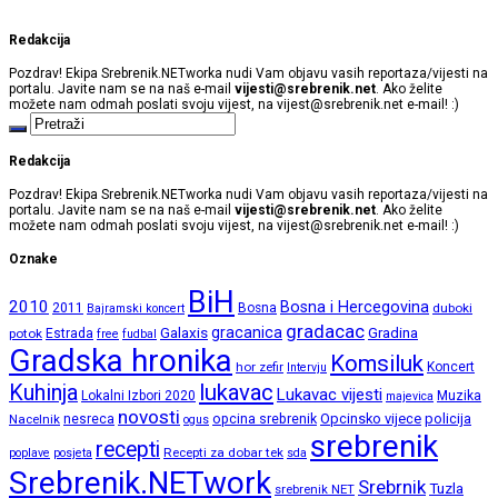
Redakcija
Pozdrav! Ekipa Srebrenik.NETworka nudi Vam objavu vasih reportaza/vijesti na
portalu. Javite nam se na naš e-mail
vijesti@srebrenik.net
. Ako želite
možete nam odmah poslati svoju vijest, na
vijest@srebrenik.net
e-mail! :)
Redakcija
Pozdrav! Ekipa Srebrenik.NETworka nudi Vam objavu vasih reportaza/vijesti na
portalu. Javite nam se na naš e-mail
vijesti@srebrenik.net
. Ako želite
možete nam odmah poslati svoju vijest, na
vijest@srebrenik.net
e-mail! :)
Oznake
BiH
2010
Bosna i Hercegovina
2011
Bosna
duboki
Bajramski koncert
gradacac
gracanica
Galaxis
Gradina
potok
Estrada
free
fudbal
Gradska hronika
Komsiluk
hor zefir
Koncert
Intervju
lukavac
Kuhinja
Lukavac vijesti
Lokalni Izbori 2020
Muzika
majevica
novosti
opcina srebrenik
Opcinsko vijece
policija
Nacelnik
nesreca
ogus
srebrenik
recepti
Recepti za dobar tek
poplave
posjeta
sda
Srebrenik.NETwork
Srebrnik
Tuzla
srebrenik NET