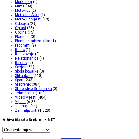
Marketing
(1)
Mirza
(39)
Motoklub
(2)
Motoklub Slike
(1)
Motoklub vijesti
(13)
Odbojka
(29)
Oglasi
(25)
Općina
(15)
Planinari
(3)
Planinari arhiva slika
(1)
Programi
(9)
Radio
(1)
Red voznje
(3)
Relationships
(1)
Ribolov
(9)
Savjeti
(61)
Škola košarke
(3)
Slika dana
(118)
Sport
(233)
Srebrenik
(384)
Stare slike Srebrenika
(3)
Tehnologija
(109)
Video Vijesti
(404)
Vijesti
(6.224)
Zadruga
(11)
Zanimljivosti
(1.828)
Arhiva članaka Srebrenik.NET
Arhiva
članaka
Srebrenik.NET