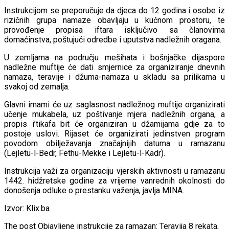
Instrukcijom se preporučuje da djeca do 12 godina i osobe iz
rizičnih grupa namaze obavljaju u kućnom prostoru, te
provođenje propisa iftara isključivo sa članovima
domaćinstva, poštujući odredbe i uputstva nadležnih oragana.
U zemljama na području mešihata i bošnjačke dijaspore
nadležne muftije će dati smjernice za organiziranje dnevnih
namaza, teravije i džuma-namaza u skladu sa prilikama u
svakoj od zemalja.
Glavni imami će uz saglasnost nadležnog muftije organizirati
učenje mukabela, uz poštivanje mjera nadležnih organa, a
propis i’tikafa bit će organiziran u džamijama gdje za to
postoje uslovi. Rijaset će organizirati jedinstven program
povodom obilježavanja značajnijih datuma u ramazanu
(Lejletu-l-Bedr, Fethu-Mekke i Lejletu-l-Kadr).
Instrukcija važi za organizaciju vjerskih aktivnosti u ramazanu
1442. hidžretske godine za vrijeme vanrednih okolnosti do
donošenja odluke o prestanku važenja, javlja MINA.
Izvor: Klix.ba
The post Objavljene instrukcije za ramazan: Teravija 8 rekata,