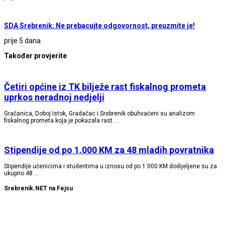
SDA Srebrenik: Ne prebacujte odgovornost, preuzmite je!
prije 5 dana
Također provjerite
Četiri općine iz TK bilježe rast fiskalnog prometa
uprkos neradnoj nedjelji
Gračanica, Doboj Istok, Gradačac i Srebrenik obuhvaćeni su analizom
fiskalnog prometa koja je pokazala rast …
Stipendije od po 1.000 KM za 48 mladih povratnika
Stipendije učenicima i studentima u iznosu od po 1.000 KM dodijeljene su za
ukupno 48 …
Srebrenik.NET na Fejsu