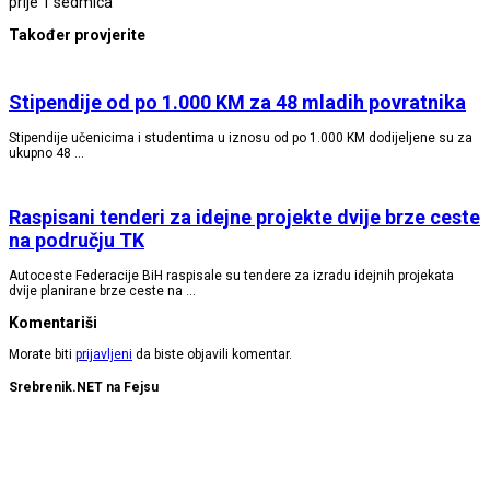
prije 1 sedmica
Također provjerite
Stipendije od po 1.000 KM za 48 mladih povratnika
Stipendije učenicima i studentima u iznosu od po 1.000 KM dodijeljene su za
ukupno 48 …
Raspisani tenderi za idejne projekte dvije brze ceste
na području TK
Autoceste Federacije BiH raspisale su tendere za izradu idejnih projekata
dvije planirane brze ceste na …
Komentariši
Morate biti
prijavljeni
da biste objavili komentar.
Srebrenik.NET na Fejsu