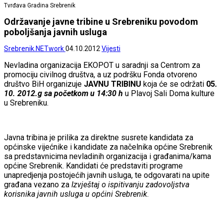
Tvrđava Gradina Srebrenik
Održavanje javne tribine u Srebreniku povodom
poboljšanja javnih usluga
Srebrenik.NETwork
04.10.2012
Vijesti
Nevladina organizacija EKOPOT u saradnji sa Centrom za
promociju civilnog društva, a uz podršku Fonda otvoreno
društvo BiH organizuje
JAVNU TRIBINU
koja će se održati
05
.
10. 2012.g sa početkom u 14:30 h
u Plavoj Sali Doma kulture
u Srebreniku.
Javna tribina je prilika za direktne susrete kandidata za
općinske vijećnike i kandidate za načelnika općine Srebrenik
sa predstavnicima nevladinih organizacija i građanima/kama
općine Srebrenik. Kandidati će predstaviti programe
unapredjenja postojećih javnih usluga, te odgovarati na upite
građana vezano za
Izvještaj o ispitivanju zadovoljstva
korisnika javnih usluga u općini Srebrenik
.