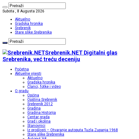
Subota , 8 Augusta 2026
Aktuelno
Gradska hronika
Srebrenik
Stare slike Srebrenika
Srebrenik.NET Digitalni glas
Srebrenika, već treću deceniju
Početna
Aktuelne vijesti
Aktuelno
Gradska hronika
Članci, fotke i video
O gradu
Općina
Opština Srebrenik
Srebrenik 2012
Gradina
Gradina Historija
Centar grada
Grad i okolina
Stanovnici
Iz prošlosti – Otvaranje autoputa Tuzla Zupanja 1968
Stare slike Srebrenika
Autoput ’68