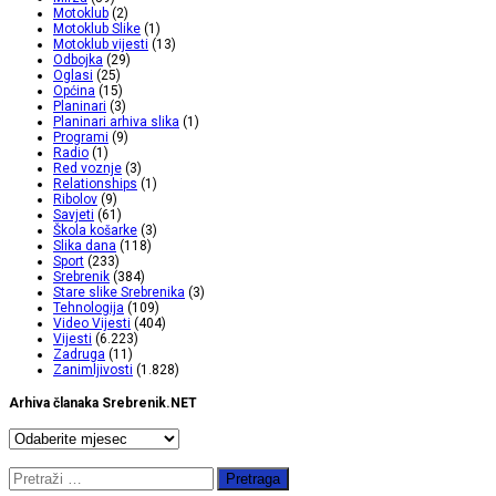
Motoklub
(2)
Motoklub Slike
(1)
Motoklub vijesti
(13)
Odbojka
(29)
Oglasi
(25)
Općina
(15)
Planinari
(3)
Planinari arhiva slika
(1)
Programi
(9)
Radio
(1)
Red voznje
(3)
Relationships
(1)
Ribolov
(9)
Savjeti
(61)
Škola košarke
(3)
Slika dana
(118)
Sport
(233)
Srebrenik
(384)
Stare slike Srebrenika
(3)
Tehnologija
(109)
Video Vijesti
(404)
Vijesti
(6.223)
Zadruga
(11)
Zanimljivosti
(1.828)
Arhiva članaka Srebrenik.NET
Arhiva
članaka
Srebrenik.NET
Pretraga: