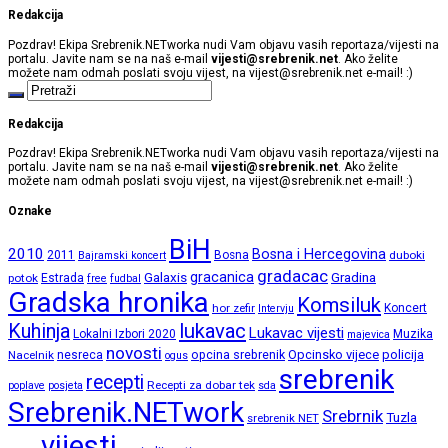
Redakcija
Pozdrav! Ekipa Srebrenik.NETworka nudi Vam objavu vasih reportaza/vijesti na
portalu. Javite nam se na naš e-mail
vijesti@srebrenik.net
. Ako želite
možete nam odmah poslati svoju vijest, na
vijest@srebrenik.net
e-mail! :)
Redakcija
Pozdrav! Ekipa Srebrenik.NETworka nudi Vam objavu vasih reportaza/vijesti na
portalu. Javite nam se na naš e-mail
vijesti@srebrenik.net
. Ako želite
možete nam odmah poslati svoju vijest, na
vijest@srebrenik.net
e-mail! :)
Oznake
BiH
2010
Bosna i Hercegovina
2011
Bosna
duboki
Bajramski koncert
gradacac
gracanica
Galaxis
Gradina
potok
Estrada
free
fudbal
Gradska hronika
Komsiluk
hor zefir
Koncert
Intervju
lukavac
Kuhinja
Lukavac vijesti
Lokalni Izbori 2020
Muzika
majevica
novosti
opcina srebrenik
Opcinsko vijece
policija
Nacelnik
nesreca
ogus
srebrenik
recepti
Recepti za dobar tek
poplave
posjeta
sda
Srebrenik.NETwork
Srebrnik
Tuzla
srebrenik NET
vijesti