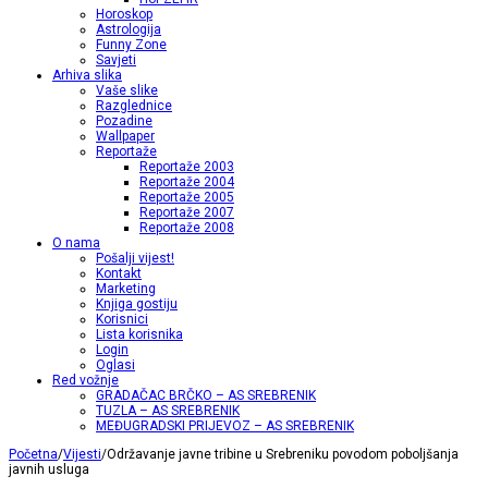
Horoskop
Astrologija
Funny Zone
Savjeti
Arhiva slika
Vaše slike
Razglednice
Pozadine
Wallpaper
Reportaže
Reportaže 2003
Reportaže 2004
Reportaže 2005
Reportaže 2007
Reportaže 2008
O nama
Pošalji vijest!
Kontakt
Marketing
Knjiga gostiju
Korisnici
Lista korisnika
Login
Oglasi
Red vožnje
GRADAČAC BRČKO – AS SREBRENIK
TUZLA – AS SREBRENIK
MEĐUGRADSKI PRIJEVOZ – AS SREBRENIK
Početna
/
Vijesti
/
Održavanje javne tribine u Srebreniku povodom poboljšanja
javnih usluga