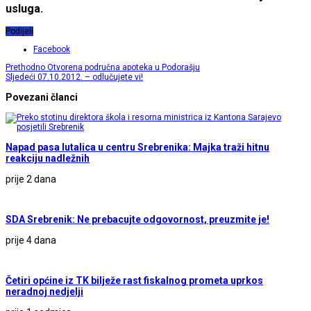
usluga.
Podijeli
Facebook
Prethodno
Otvorena područna apoteka u Podorašju
Sljedeći
07.10.2012. – odlučujete vi!
Povezani članci
Napad pasa lutalica u centru Srebrenika: Majka traži hitnu
reakciju nadležnih
prije 2 dana
SDA Srebrenik: Ne prebacujte odgovornost, preuzmite je!
prije 4 dana
Četiri općine iz TK bilježe rast fiskalnog prometa uprkos
neradnoj nedjelji