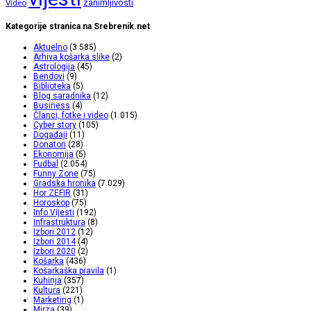
zanimljivosti
Video
Kategorije stranica na Srebrenik.net
Aktuelno
(3.585)
Arhiva košarka slike
(2)
Astrologija
(45)
Bendovi
(9)
Biblioteka
(5)
Blog saradnika
(12)
Business
(4)
Članci, fotke i video
(1.015)
Cyber story
(105)
Događaji
(11)
Donatori
(28)
Ekonomija
(5)
Fudbal
(2.054)
Funny Zone
(75)
Gradska hronika
(7.029)
Hor ZEFIR
(31)
Horoskop
(75)
Info Vijesti
(192)
Infrastruktura
(8)
Izbori 2012
(12)
Izbori 2014
(4)
Izbori 2020
(2)
Košarka
(436)
Košarkaška pravila
(1)
Kuhinja
(357)
Kultura
(221)
Marketing
(1)
Mirza
(39)