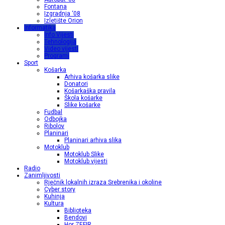
Fontana
Izgradnja ‘08
Izletište Orion
Informatika
Info Vijesti
Tehnologija
Video vijesti
Programi
Sport
Košarka
Arhiva košarka slike
Donatori
Košarkaška pravila
Škola košarke
Slike košarke
Fudbal
Odbojka
Ribolov
Planinari
Planinari arhiva slika
Motoklub
Motoklub Slike
Motoklub vijesti
Radio
Zanimljivosti
Rječnik lokalnih izraza Srebrenika i okoline
Cyber story
Kuhinja
Kultura
Biblioteka
Bendovi
Hor ZEFIR