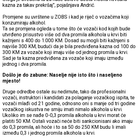
kazna za takav prekršaj”, pojašnjava Andrić.
Promjene su uvrštene u ZOBS i kad je riječ o vozačima koji
konzumiraju alkohol.
Ta se promjena ogleda u tome što će vozači kod kojih bude
utvrđeno prisustvo više od dva promila alkohola u krvi biti
kažnjeni s 400 do 1.000 KM. Dosad su mogli biti kažnjeni s
najviše 300 KM, budući da je bila predviđena kazna od 100 do
300 KM za vozače koji imaju više od jednog promila u krvi.
Sad je ta kazna predviđena za vozače koji imaju između
jednog i dva promila.
Došlo je do zabune: Naselje nije isto što i naseljeno
mjesto!
Druge odredbe ostale su nedirnute, tako da profesionalni
vozači, instruktori i kandidati za polaganje vozačkog ispita, te
vozači mlađi od 21 godine, odnosno oni s manje od tri godine
vozačkog iskustva ne smiju imati nimalo alkohola u krvi.
Ukoliko im se nađe 0-0,3 promila alkohola u krvi morat će
platiti 50 KM. Ostali vozači neće biti sankcionisani ako imaju
do 0,3 promila, ali hoće i to sa 50 do 250 KM budu li imali
između 0,3 i jednog promila alkohola u krvi.