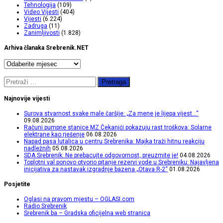
Tehnologija
(109)
Video Vijesti
(404)
Vijesti
(6.224)
Zadruga
(11)
Zanimljivosti
(1.828)
Arhiva članaka Srebrenik.NET
Arhiva
članaka
Srebrenik.NET
Pretraga:
Najnovije vijesti
Surova stvarnost svake male čaršije: „Za mene je lijepa vijest…“
09.08.2026
Računi pumpne stanice MZ Čekanići pokazuju rast troškova: Solarne
elektrane kao rješenje
06.08.2026
Napad pasa lutalica u centru Srebrenika: Majka traži hitnu reakciju
nadležnih
05.08.2026
SDA Srebrenik: Ne prebacujte odgovornost, preuzmite je!
04.08.2026
Toplotni val ponovo otvorio pitanje rezervi vode u Srebreniku: Najavljena
inicijativa za nastavak izgradnje bazena „Otava R-2“
01.08.2026
Posjetite
Oglasi na pravom mjestu – OGLASI.com
Radio Srebrenik
Srebrenik.ba – Gradska oficijelna web stranica