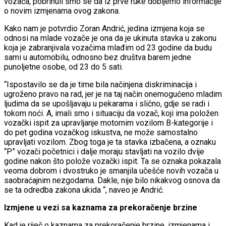
vozača, pobrinuli smo se da iz prve ruke dobijemo informacije
o novim izmjenama ovog zakona.
Kako nam je potvrdio Zoran Andrić, jedina izmjena koja se
odnosi na mlade vozače je ona da je ukinuta stavka u zakonu
koja je zabranjivala vozačima mlađim od 23 godine da budu
sami u automobilu, odnosno bez društva barem jedne
punoljetne osobe, od 23 do 5 sati.
“Ispostavilo se da je time bila načinjena diskriminacija i
ugroženo pravo na rad, jer je na taj način onemogućeno mladim
ljudima da se upošljavaju u pekarama i slično, gdje se radi i
tokom noći. A, imali smo i situaciju da vozač, koji ima položen
vozački ispit za upravljanje motornim vozilom B-kategorije i
do pet godina vozačkog iskustva, ne može samostalno
upravljati vozilom. Zbog toga je ta stavka izbačena, a oznaku
“P” vozači početnici i dalje moraju stavljati na vozilo dvije
godine nakon što polože vozački ispit. Ta se oznaka pokazala
veoma dobrom i dvostruko je smanjila učešće novih vozača u
saobraćajnim nezgodama. Dakle, nije bilo nikakvog osnova da
se ta odredba zakona ukida “, naveo je Andrić.
Izmjene u vezi sa kaznama za prekoračenje brzine
Kad je riječ o kaznama za prekoračenje brzine, izmjenama i