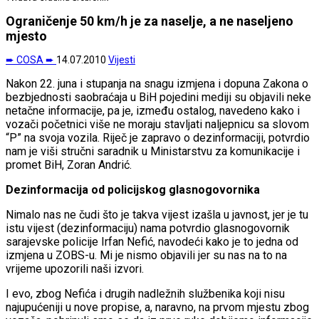
Ograničenje 50 km/h je za naselje, a ne naseljeno
mjesto
➨ COSA ➨
14.07.2010
Vijesti
Nakon 22. juna i stupanja na snagu izmjena i dopuna Zakona o
bezbjednosti saobraćaja u BiH pojedini mediji su objavili neke
netačne informacije, pa je, između ostalog, navedeno kako i
vozači početnici više ne moraju stavljati naljepnicu sa slovom
“P” na svoja vozila. Riječ je zapravo o dezinformaciji, potvrdio
nam je viši stručni saradnik u Ministarstvu za komunikacije i
promet BiH, Zoran Andrić.
Dezinformacija od policijskog glasnogovornika
Nimalo nas ne čudi što je takva vijest izašla u javnost, jer je tu
istu vijest (dezinformaciju) nama potvrdio glasnogovornik
sarajevske policije Irfan Nefić, navodeći kako je to jedna od
izmjena u ZOBS-u. Mi je nismo objavili jer su nas na to na
vrijeme upozorili naši izvori.
I evo, zbog Nefića i drugih nadležnih službenika koji nisu
najupućeniji u nove propise, a, naravno, na prvom mjestu zbog