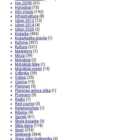
Hor ZEFIR
(31)
Horoskop
(75)
Info Vijesti
(192)
Infrastruktura
(8)
Izbori 2012
(12)
Izbori 2014
(4)
Izbori 2020
(2)
Košarka
(436)
Košarkaška pravila
(1)
Kuhinja
(357)
Kultura
(221)
Marketing
(1)
Mirza
(39)
Motoklub
(2)
Motoklub Slike
(1)
Motoklub vijesti
(13)
Odbojka
(29)
Oglasi
(25)
Općina
(15)
Planinari
(3)
Planinari arhiva slika
(1)
Programi
(9)
Radio
(1)
Red voznje
(3)
Relationships
(1)
Ribolov
(9)
Savjeti
(61)
Škola košarke
(3)
Slika dana
(118)
Sport
(233)
Srebrenik
(384)
Stare slike Srebrenika
(3)