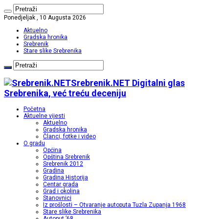
Ponedjeljak , 10 Augusta 2026
Aktuelno
Gradska hronika
Srebrenik
Stare slike Srebrenika
Srebrenik.NET Digitalni glas
Srebrenika, već treću deceniju
Početna
Aktuelne vijesti
Aktuelno
Gradska hronika
Članci, fotke i video
O gradu
Općina
Opština Srebrenik
Srebrenik 2012
Gradina
Gradina Historija
Centar grada
Grad i okolina
Stanovnici
Iz prošlosti – Otvaranje autoputa Tuzla Zupanja 1968
Stare slike Srebrenika
Autoput ’68