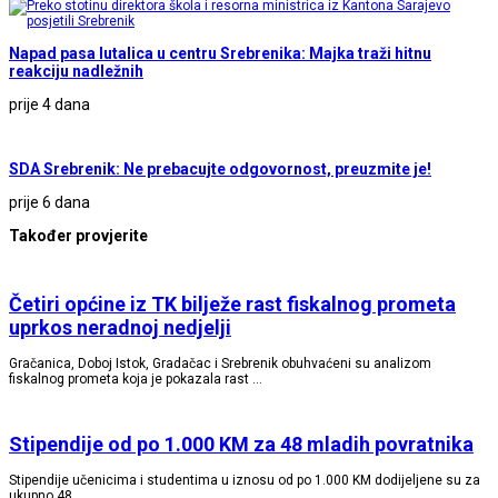
Napad pasa lutalica u centru Srebrenika: Majka traži hitnu
reakciju nadležnih
prije 4 dana
SDA Srebrenik: Ne prebacujte odgovornost, preuzmite je!
prije 6 dana
Također provjerite
Četiri općine iz TK bilježe rast fiskalnog prometa
uprkos neradnoj nedjelji
Gračanica, Doboj Istok, Gradačac i Srebrenik obuhvaćeni su analizom
fiskalnog prometa koja je pokazala rast …
Stipendije od po 1.000 KM za 48 mladih povratnika
Stipendije učenicima i studentima u iznosu od po 1.000 KM dodijeljene su za
ukupno 48 …