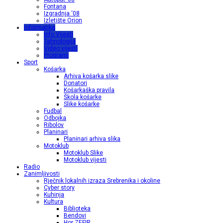
Fontana
Izgradnja ‘08
Izletište Orion
Informatika
Info Vijesti
Tehnologija
Video vijesti
Programi
Sport
Košarka
Arhiva košarka slike
Donatori
Košarkaška pravila
Škola košarke
Slike košarke
Fudbal
Odbojka
Ribolov
Planinari
Planinari arhiva slika
Motoklub
Motoklub Slike
Motoklub vijesti
Radio
Zanimljivosti
Rječnik lokalnih izraza Srebrenika i okoline
Cyber story
Kuhinja
Kultura
Biblioteka
Bendovi
Hor ZEFIR