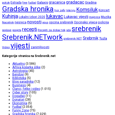
gradacac
gracanica
Galaxis
Gradina
potok
Estrada
free
fudbal
Gradska hronika
Komsiluk
hor zefir
Koncert
Intervju
lukavac
Kuhinja
Lukavac vijesti
Lokalni Izbori 2020
Muzika
majevica
novosti
opcina srebrenik
Opcinsko vijece
policija
Nacelnik
nesreca
ogus
srebrenik
recepti
Recepti za dobar tek
poplave
posjeta
sda
Srebrenik.NETwork
Srebrnik
Tuzla
srebrenik NET
vijesti
zanimljivosti
Video
Kategorije stranica na Srebrenik.net
Aktuelno
(3.586)
Arhiva košarka slike
(2)
Astrologija
(45)
Bendovi
(9)
Biblioteka
(5)
Blog saradnika
(12)
Business
(4)
Članci, fotke i video
(1.015)
Cyber story
(105)
Događaji
(11)
Donatori
(28)
Ekonomija
(5)
Fudbal
(2.054)
Funny Zone
(75)
Gradska hronika
(7.029)