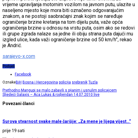
vrijeme upravljanja motornim vozilom na javnom putu, ulazite u
naseljeno mjesto koje mora biti označeno odgovarajućim
znakom, a ne postoji saobraćajni znak kojim se naređuje
ograničenje brzine kretanja na tom dijelu puta, važe opća
ograničenja brzine u odnosu na vrstu puta, osim ako se redovi
ili grupe zgrada nalaze sa jedne ili obiju strana puta dajući mu
izgled ulice, kada važi ograničenje brzine od 50 km/h”, rekao
je Andrić.
sarajevo-x.com
Podijeli
Facebook
Oznake
BiH
Bosna i Hercegovina
policija
srebrenik
Tuzla
Prethodno
Mangupi se malo zabavili s pijanim i usnulim policajcem
Sljedeći
Galaxis – Aca Lukas & rodjendan 14.07.2010 live
Povezani članci
Surova stvarnost svake male čaršije: „Za mene je lijepa vijest…“
prije 19 sati