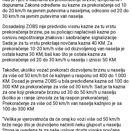
dopunama Zakona određene su kazne za prekoračenja od 10
do 20 km/h na javnim putevima u naseljima, odnosno od 20 do
30 km/h na javnim putevima van naselja.
Dosadašnji ZOBS nije predvidio visinu kazne za tu vrstu
prekoračenja brzine, pa su policajci naplaćivali kazne po
osnovu nepoštivanja znakova i saobraćajne signalizacije.
Sada je za tu vrstu prekršaja novčana kazna 40 KM. Za
prekoračenje 10-20 km/h više od dozvoljenog van naselja je
ostala kazna 30 KM, baš kao što je ostala kazna za
prekoračenje od 20 do 30 km/h u naselju i iznosi 50 KM.
Također, ukoliko vozač prekorači dozvoljenu brzinu u naselju
za više od 50 km/h bit će kažnjen u rasponu od 400 do 1.000
KM. Dosad je prema ZOBS-u bila predviđena kazna od 100 do
300 KM za prekoračenje za više od 30 km/h. Sad je ta kazna
za one koji prekorače brzinu od 30 do 50 km/h u naselju
(koliko je i ranije iznosila za taj raspon prekoračenja).
Prekoračenje za više od 50 km/h van naselja kažnjivo je sa
100 do 300 KM.
“Velika je vjerovatnoća da će onaj ko vozi više od 50 km/h
brže nego što je dozvoljeno načiniti neku glupost u naselju.
Stoga je uvedena ta za naše uslove dosta visoka novčana