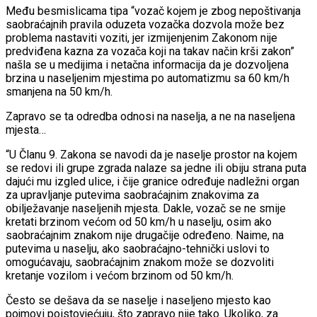
Među besmislicama tipa “vozač kojem je zbog nepoštivanja
saobraćajnih pravila oduzeta vozačka dozvola može bez
problema nastaviti voziti, jer izmijenjenim Zakonom nije
predviđena kazna za vozača koji na takav način krši zakon”
našla se u medijima i netačna informacija da je dozvoljena
brzina u naseljenim mjestima po automatizmu sa 60 km/h
smanjena na 50 km/h.
Zapravo se ta odredba odnosi na naselja, a ne na naseljena
mjesta…
“U Članu 9. Zakona se navodi da je naselje prostor na kojem
se redovi ili grupe zgrada nalaze sa jedne ili obiju strana puta
dajući mu izgled ulice, i čije granice određuje nadležni organ
za upravljanje putevima saobraćajnim znakovima za
obilježavanje naseljenih mjesta. Dakle, vozač se ne smije
kretati brzinom većom od 50 km/h u naselju, osim ako
saobraćajnim znakom nije drugačije određeno. Naime, na
putevima u naselju, ako saobraćajno-tehnički uslovi to
omogućavaju, saobraćajnim znakom može se dozvoliti
kretanje vozilom i većom brzinom od 50 km/h.
Često se dešava da se naselje i naseljeno mjesto kao
pojmovi poistovjećuju, što zapravo nije tako. Ukoliko, za