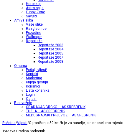
Horoskop
Astrologija
Funny Zone
Savjeti
Arhiva slika
Vaše slike
Razglednice
Pozadine
Wallpaper
Reportaže
Reportaže 2003
Reportaže 2004
Reportaže 2005
Reportaže 2007
Reportaže 2008
O nama
Pošalji vijest!
Kontakt
Marketing
Knjiga gostiju
Korisnici
Lista korisnika
Login
Oglasi
Red vožnje
GRADAČAC BRČKO – AS SREBRENIK
TUZLA – AS SREBRENIK
MEĐUGRADSKI PRIJEVOZ – AS SREBRENIK
Početna
/
Vijesti
/
Ograničenje 50 km/h je za naselje, a ne naseljeno mjesto
Tvrđava Gradina Srebrenik