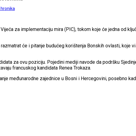
 hronika
ijeća za implementaciju mira (PIC), tokom koje će jedna od klj
a razmatrat će i pitanje budućeg korištenja Bonskih ovlasti, ko
data za ovu poziciju. Pojedini mediji navode da podršku Sjedinje
ržavaju francuskog kandidata Renea Trokaza.
anje međunarodne zajednice u Bosni i Hercegovini, posebno kada j