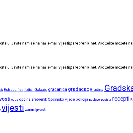
ortalu. Javite nam se na naš e-mail
vijesti@srebrenik.net
. Ako želite možete na
ortalu. Javite nam se na naš e-mail
vijesti@srebrenik.net
. Ako želite možete na
Gradska
gradacac
gracanica
Galaxis
Gradina
ok
Estrada
free
fudbal
recepti
vosti
opcina srebrenik
Opcinsko vijece
policija
R
ogus
poplave
posjeta
vijesti
zanimljivosti
o