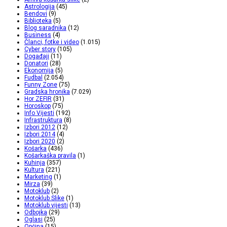
Astrologija
(45)
Bendovi
(9)
Biblioteka
(5)
Blog saradnika
(12)
Business
(4)
Članci, fotke i video
(1.015)
Cyber story
(105)
Događaji
(11)
Donatori
(28)
Ekonomija
(5)
Fudbal
(2.054)
Funny Zone
(75)
Gradska hronika
(7.029)
Hor ZEFIR
(31)
Horoskop
(75)
Info Vijesti
(192)
Infrastruktura
(8)
Izbori 2012
(12)
Izbori 2014
(4)
Izbori 2020
(2)
Košarka
(436)
Košarkaška pravila
(1)
Kuhinja
(357)
Kultura
(221)
Marketing
(1)
Mirza
(39)
Motoklub
(2)
Motoklub Slike
(1)
Motoklub vijesti
(13)
Odbojka
(29)
Oglasi
(25)
Općina
(15)