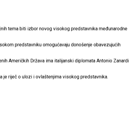
učnih tema biti izbor novog visokog predstavnika međunarodne
je visokom predstavniku omogućavaju donošenje obavezujućih
nih Američkih Država ima italijanski diplomata Antonio Zanardi
e riječ o ulozi i ovlaštenjima visokog predstavnika.