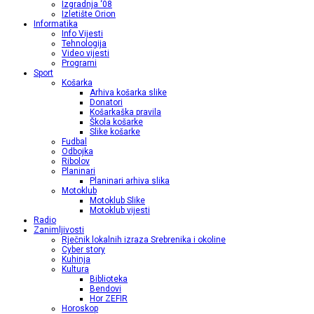
Izgradnja ‘08
Izletište Orion
Informatika
Info Vijesti
Tehnologija
Video vijesti
Programi
Sport
Košarka
Arhiva košarka slike
Donatori
Košarkaška pravila
Škola košarke
Slike košarke
Fudbal
Odbojka
Ribolov
Planinari
Planinari arhiva slika
Motoklub
Motoklub Slike
Motoklub vijesti
Radio
Zanimljivosti
Rječnik lokalnih izraza Srebrenika i okoline
Cyber story
Kuhinja
Kultura
Biblioteka
Bendovi
Hor ZEFIR
Horoskop