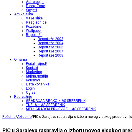
Astrologija
Funny Zone
Savjeti
Arhiva slika
Vaše slike
Razglednice
Pozadine
Wallpaper
Reportaže
Reportaže 2003
Reportaže 2004
Reportaže 2005
Reportaže 2007
Reportaže 2008
O nama
Pošalji vijest!
Kontakt
Marketing
Knjiga gostiju
Korisnici
Lista korisnika
Login
Oglasi
Red vožnje
GRADAČAC BRČKO – AS SREBRENIK
TUZLA – AS SREBRENIK
MEĐUGRADSKI PRIJEVOZ – AS SREBRENIK
Početna
/
Aktuelno
/
PIC u Sarajevu raspravlja o izboru novog visokog predstavnik
PIC u Sarajevu raspravlja o izboru novog visokog pre