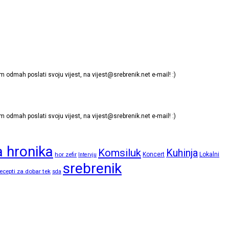
m odmah poslati svoju vijest, na
vijest@srebrenik.net
e-mail! :)
m odmah poslati svoju vijest, na
vijest@srebrenik.net
e-mail! :)
 hronika
Komsiluk
Kuhinja
hor zefir
Koncert
Lokalni
Intervju
srebrenik
ecepti za dobar tek
sda