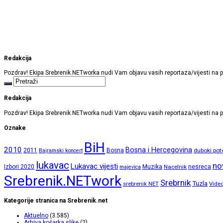
Redakcija
Pozdrav! Ekipa Srebrenik.NETworka nudi Vam objavu vasih reportaza/vijesti na p
Redakcija
Pozdrav! Ekipa Srebrenik.NETworka nudi Vam objavu vasih reportaza/vijesti na p
Oznake
BiH
2010
Bosna i Hercegovina
2011
Bosna
duboki pot
Bajramski koncert
lukavac
no
Lukavac vijesti
Izbori 2020
Muzika
Nacelnik
nesreca
majevica
Srebrenik.NETwork
Srebrnik
Tuzla
srebrenik NET
Vide
Kategorije stranica na Srebrenik.net
Aktuelno
(3.585)
Arhiva košarka slike
(2)