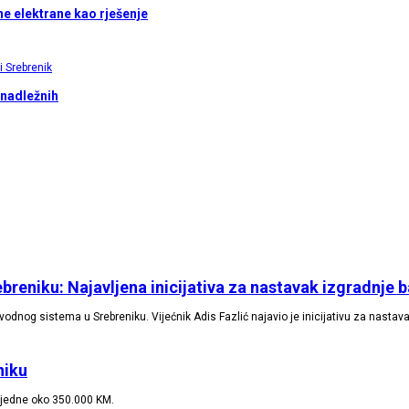
e elektrane kao rješenje
 nadležnih
ebreniku: Najavljena inicijativa za nastavak izgradnje 
ovodnog sistema u Srebreniku. Vijećnik Adis Fazlić najavio je inicijativu za nastav
niku
ijedne oko 350.000 KM.