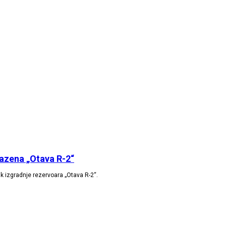
bazena „Otava R-2“
ak izgradnje rezervoara „Otava R-2“.