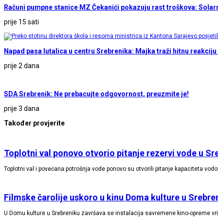
Računi pumpne stanice MZ Čekanići pokazuju rast troškova: Solarn
prije 15 sati
Napad pasa lutalica u centru Srebrenika: Majka traži hitnu reakciju
prije 2 dana
SDA Srebrenik: Ne prebacujte odgovornost, preuzmite je!
prije 3 dana
Također provjerite
Toplotni val ponovo otvorio pitanje rezervi vode u Sr
Toplotni val i povećana potrošnja vode ponovo su otvorili pitanje kapaciteta vod
Filmske čarolije uskoro u kinu Doma kulture u Srebre
U Domu kulture u Srebreniku završava se instalacija savremene kino-opreme vr