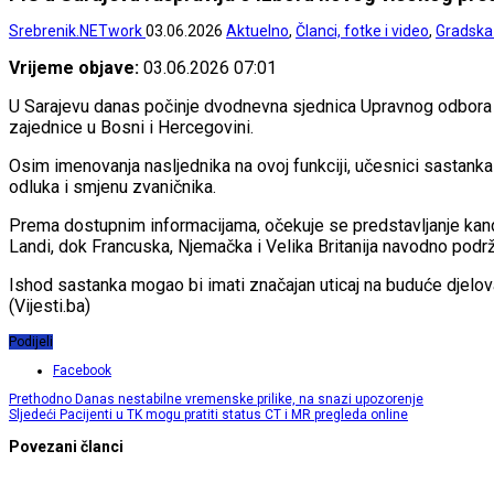
Srebrenik.NETwork
03.06.2026
Aktuelno
,
Članci, fotke i video
,
Gradska
Vrijeme objave:
03.06.2026 07:01
U Sarajevu danas počinje dvodnevna sjednica Upravnog odbora V
zajednice u Bosni i Hercegovini.
Osim imenovanja nasljednika na ovoj funkciji, učesnici sastank
odluka i smjenu zvaničnika.
Prema dostupnim informacijama, očekuje se predstavljanje kandi
Landi, dok Francuska, Njemačka i Velika Britanija navodno pod
Ishod sastanka mogao bi imati značajan uticaj na buduće djelov
(Vijesti.ba)
Podijeli
Facebook
Prethodno
Danas nestabilne vremenske prilike, na snazi upozorenje
Sljedeći
Pacijenti u TK mogu pratiti status CT i MR pregleda online
Povezani članci