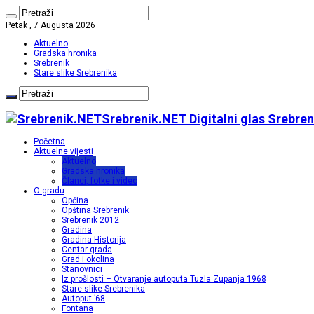
Petak , 7 Augusta 2026
Aktuelno
Gradska hronika
Srebrenik
Stare slike Srebrenika
Srebrenik.NET Digitalni glas Srebren
Početna
Aktuelne vijesti
Aktuelno
Gradska hronika
Članci, fotke i video
O gradu
Općina
Opština Srebrenik
Srebrenik 2012
Gradina
Gradina Historija
Centar grada
Grad i okolina
Stanovnici
Iz prošlosti – Otvaranje autoputa Tuzla Zupanja 1968
Stare slike Srebrenika
Autoput ’68
Fontana