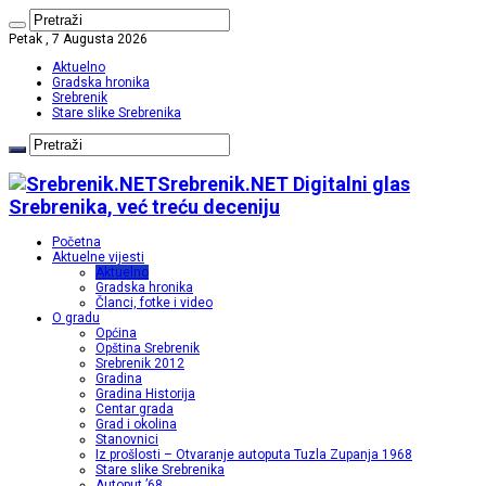
Petak , 7 Augusta 2026
Aktuelno
Gradska hronika
Srebrenik
Stare slike Srebrenika
Srebrenik.NET Digitalni glas
Srebrenika, već treću deceniju
Početna
Aktuelne vijesti
Aktuelno
Gradska hronika
Članci, fotke i video
O gradu
Općina
Opština Srebrenik
Srebrenik 2012
Gradina
Gradina Historija
Centar grada
Grad i okolina
Stanovnici
Iz prošlosti – Otvaranje autoputa Tuzla Zupanja 1968
Stare slike Srebrenika
Autoput ’68