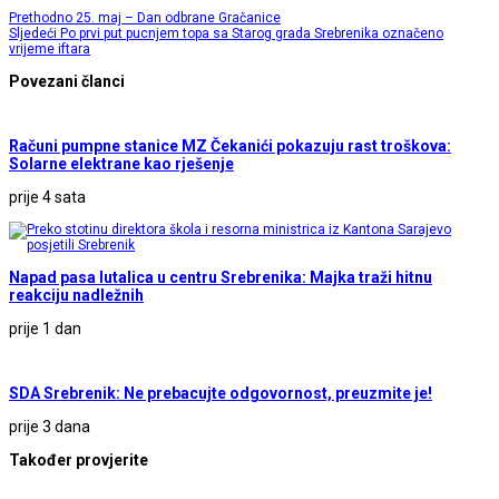
Prethodno
25. maj – Dan odbrane Gračanice
Sljedeći
Po prvi put pucnjem topa sa Starog grada Srebrenika označeno
vrijeme iftara
Povezani članci
Računi pumpne stanice MZ Čekanići pokazuju rast troškova:
Solarne elektrane kao rješenje
prije 4 sata
Napad pasa lutalica u centru Srebrenika: Majka traži hitnu
reakciju nadležnih
prije 1 dan
SDA Srebrenik: Ne prebacujte odgovornost, preuzmite je!
prije 3 dana
Također provjerite