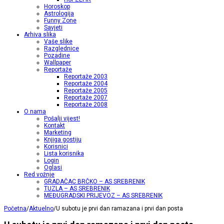
Horoskop
Astrologija
Funny Zone
Savjeti
Arhiva slika
Vaše slike
Razglednice
Pozadine
Wallpaper
Reportaže
Reportaže 2003
Reportaže 2004
Reportaže 2005
Reportaže 2007
Reportaže 2008
O nama
Pošalji vijest!
Kontakt
Marketing
Knjiga gostiju
Korisnici
Lista korisnika
Login
Oglasi
Red vožnje
GRADAČAC BRČKO – AS SREBRENIK
TUZLA – AS SREBRENIK
MEĐUGRADSKI PRIJEVOZ – AS SREBRENIK
Početna
/
Aktuelno
/
U subotu je prvi dan ramazana i prvi dan posta