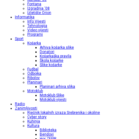
Fontana
Izgradnja ‘08
Izletište Orion
Informatika
Info Vijesti
Tehnologija
Video vijesti
Programi
Sport
Košarka
Arhiva košarka slike
Donatori
Košarkaška pravila
Škola košarke
Slike košarke
Fudbal
Odbojka
Ribolov
Planinari
Planinari arhiva slika
Motoklub
Motoklub Slike
Motoklub vijesti
Radio
Zanimljivosti
Rječnik lokalnih izraza Srebrenika i okoline
Cyber story
Kuhinja
Kultura
Biblioteka
Bendovi
Hor ZEFIR