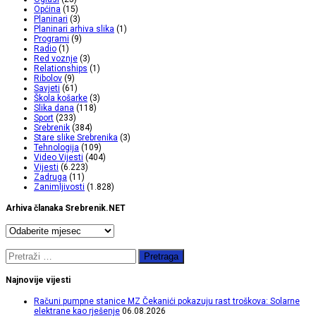
Općina
(15)
Planinari
(3)
Planinari arhiva slika
(1)
Programi
(9)
Radio
(1)
Red voznje
(3)
Relationships
(1)
Ribolov
(9)
Savjeti
(61)
Škola košarke
(3)
Slika dana
(118)
Sport
(233)
Srebrenik
(384)
Stare slike Srebrenika
(3)
Tehnologija
(109)
Video Vijesti
(404)
Vijesti
(6.223)
Zadruga
(11)
Zanimljivosti
(1.828)
Arhiva članaka Srebrenik.NET
Arhiva
članaka
Srebrenik.NET
Pretraga:
Najnovije vijesti
Računi pumpne stanice MZ Čekanići pokazuju rast troškova: Solarne
elektrane kao rješenje
06.08.2026