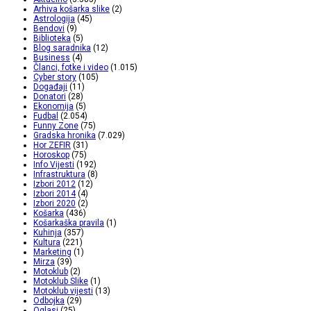
Arhiva košarka slike
(2)
Astrologija
(45)
Bendovi
(9)
Biblioteka
(5)
Blog saradnika
(12)
Business
(4)
Članci, fotke i video
(1.015)
Cyber story
(105)
Događaji
(11)
Donatori
(28)
Ekonomija
(5)
Fudbal
(2.054)
Funny Zone
(75)
Gradska hronika
(7.029)
Hor ZEFIR
(31)
Horoskop
(75)
Info Vijesti
(192)
Infrastruktura
(8)
Izbori 2012
(12)
Izbori 2014
(4)
Izbori 2020
(2)
Košarka
(436)
Košarkaška pravila
(1)
Kuhinja
(357)
Kultura
(221)
Marketing
(1)
Mirza
(39)
Motoklub
(2)
Motoklub Slike
(1)
Motoklub vijesti
(13)
Odbojka
(29)
Oglasi
(25)