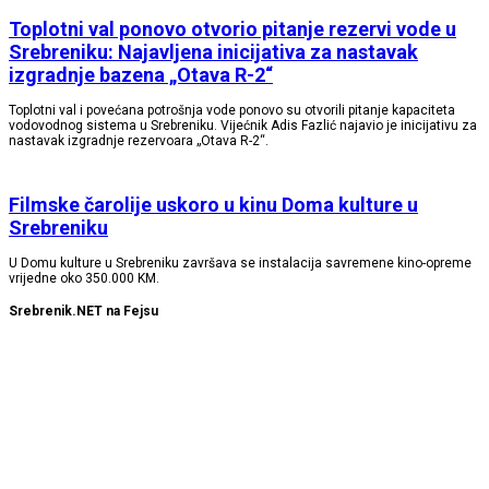
Toplotni val ponovo otvorio pitanje rezervi vode u
Srebreniku: Najavljena inicijativa za nastavak
izgradnje bazena „Otava R-2“
Toplotni val i povećana potrošnja vode ponovo su otvorili pitanje kapaciteta
vodovodnog sistema u Srebreniku. Vijećnik Adis Fazlić najavio je inicijativu za
nastavak izgradnje rezervoara „Otava R-2“.
Filmske čarolije uskoro u kinu Doma kulture u
Srebreniku
U Domu kulture u Srebreniku završava se instalacija savremene kino-opreme
vrijedne oko 350.000 KM.
Srebrenik.NET na Fejsu