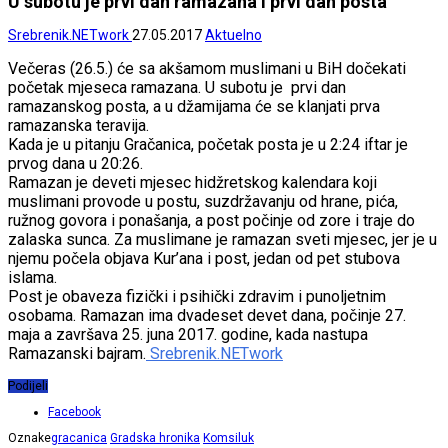
U subotu je prvi dan ramazana i prvi dan posta
Srebrenik.NETwork
27.05.2017
Aktuelno
Večeras (26.5.) će sa akšamom muslimani u BiH dočekati
početak mjeseca ramazana. U subotu je prvi dan
ramazanskog posta, a u džamijama će se klanjati prva
ramazanska teravija.
Kada je u pitanju Gračanica, početak posta je u 2:24 iftar je
prvog dana u 20:26.
Ramazan je deveti mjesec hidžretskog kalendara koji
muslimani provode u postu, suzdržavanju od hrane, pića,
ružnog govora i ponašanja, a post počinje od zore i traje do
zalaska sunca. Za muslimane je ramazan sveti mjesec, jer je u
njemu počela objava Kur’ana i post, jedan od pet stubova
islama.
Post je obaveza fizički i psihički zdravim i punoljetnim
osobama. Ramazan ima dvadeset devet dana, počinje 27.
maja a završava 25. juna 2017. godine, kada nastupa
Ramazanski bajram.
Srebrenik.NETwork
Podijeli
Facebook
Oznake
gracanica
Gradska hronika
Komsiluk