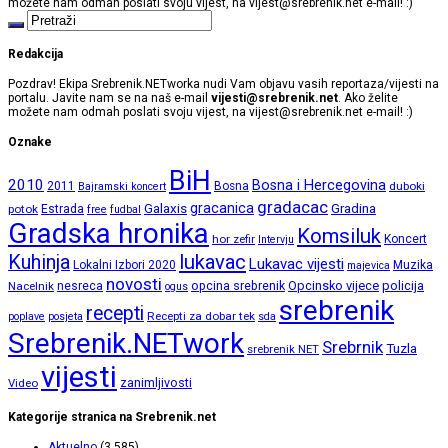
možete nam odmah poslati svoju vijest, na
vijest@srebrenik.net
e-mail! :)
Redakcija
Pozdrav! Ekipa Srebrenik.NETworka nudi Vam objavu vasih reportaza/vijesti na
portalu. Javite nam se na naš e-mail
vijesti@srebrenik.net
. Ako želite
možete nam odmah poslati svoju vijest, na
vijest@srebrenik.net
e-mail! :)
Oznake
BiH
2010
Bosna i Hercegovina
2011
Bosna
duboki
Bajramski koncert
gradacac
gracanica
Galaxis
Gradina
potok
Estrada
free
fudbal
Gradska hronika
Komsiluk
hor zefir
Koncert
Intervju
lukavac
Kuhinja
Lukavac vijesti
Lokalni Izbori 2020
Muzika
majevica
novosti
opcina srebrenik
Opcinsko vijece
policija
Nacelnik
nesreca
ogus
srebrenik
recepti
Recepti za dobar tek
poplave
posjeta
sda
Srebrenik.NETwork
Srebrnik
Tuzla
srebrenik NET
vijesti
zanimljivosti
Video
Kategorije stranica na Srebrenik.net
Aktuelno
(3.585)