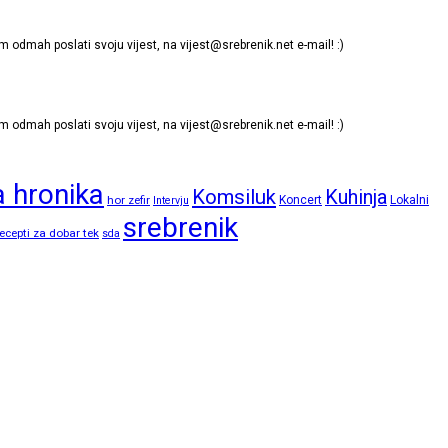
m odmah poslati svoju vijest, na
vijest@srebrenik.net
e-mail! :)
m odmah poslati svoju vijest, na
vijest@srebrenik.net
e-mail! :)
 hronika
Komsiluk
Kuhinja
hor zefir
Koncert
Lokalni
Intervju
srebrenik
ecepti za dobar tek
sda