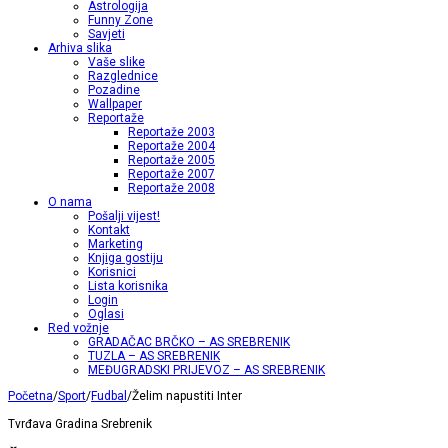
Astrologija
Funny Zone
Savjeti
Arhiva slika
Vaše slike
Razglednice
Pozadine
Wallpaper
Reportaže
Reportaže 2003
Reportaže 2004
Reportaže 2005
Reportaže 2007
Reportaže 2008
O nama
Pošalji vijest!
Kontakt
Marketing
Knjiga gostiju
Korisnici
Lista korisnika
Login
Oglasi
Red vožnje
GRADAČAC BRČKO – AS SREBRENIK
TUZLA – AS SREBRENIK
MEĐUGRADSKI PRIJEVOZ – AS SREBRENIK
Početna
/
Sport
/
Fudbal
/
Želim napustiti Inter
Tvrđava Gradina Srebrenik