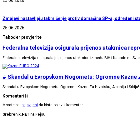
25.06.2026
Zmajevi nastavljaju takmičenje protiv domaćina SP-a, određeni sta
25.06.2026
Također provjerite
Federalna televizija osigurala prijenos utakmica rep
Federalna televizija osigurala je prijenos utakmice između BiH i Kanade na Sv
# Skandal u Evropskom Nogometu: Ogromne Kazne Za 
Skandal u Evropskom Nogometu: Ogromne Kazne Za Hrvatsku, Albaniju i Srbiju
Komentariši
Morate biti
prijavljeni
da biste objavili komentar.
Srebrenik.NET na Fejsu