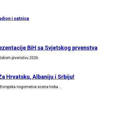
dion i satnica
rezentacije BiH sa Svjetskog prvenstva
jetskom prvenstvu 2026.
Hrvatsku, Albaniju i Srbiju!
! Evropska nogometna scena treba …