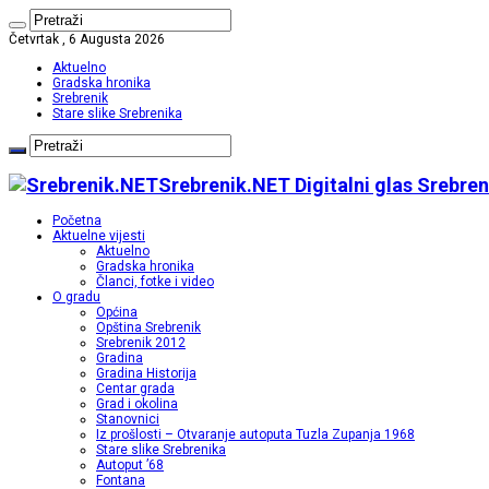
Četvrtak , 6 Augusta 2026
Aktuelno
Gradska hronika
Srebrenik
Stare slike Srebrenika
Srebrenik.NET Digitalni glas Srebren
Početna
Aktuelne vijesti
Aktuelno
Gradska hronika
Članci, fotke i video
O gradu
Općina
Opština Srebrenik
Srebrenik 2012
Gradina
Gradina Historija
Centar grada
Grad i okolina
Stanovnici
Iz prošlosti – Otvaranje autoputa Tuzla Zupanja 1968
Stare slike Srebrenika
Autoput ’68
Fontana