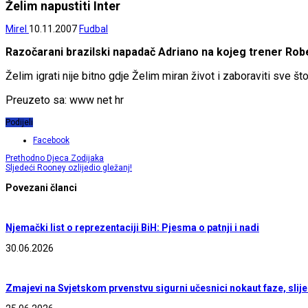
Želim napustiti Inter
Mirel
10.11.2007
Fudbal
Razočarani brazilski napadač Adriano na kojeg trener Robert
Želim igrati nije bitno gdje Želim miran život i zaboraviti sve 
Preuzeto sa: www net hr
Podijeli
Facebook
Prethodno
Djeca Zodijaka
Sljedeći
Rooney ozlijedio gležanj!
Povezani članci
Njemački list o reprezentaciji BiH: Pjesma o patnji i nadi
30.06.2026
Zmajevi na Svjetskom prvenstvu sigurni učesnici nokaut faze, sli