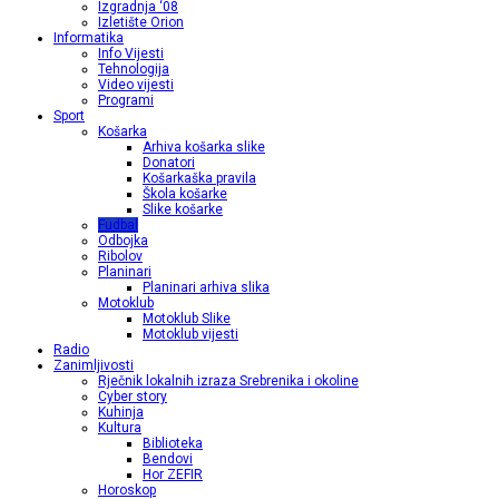
Izgradnja ‘08
Izletište Orion
Informatika
Info Vijesti
Tehnologija
Video vijesti
Programi
Sport
Košarka
Arhiva košarka slike
Donatori
Košarkaška pravila
Škola košarke
Slike košarke
Fudbal
Odbojka
Ribolov
Planinari
Planinari arhiva slika
Motoklub
Motoklub Slike
Motoklub vijesti
Radio
Zanimljivosti
Rječnik lokalnih izraza Srebrenika i okoline
Cyber story
Kuhinja
Kultura
Biblioteka
Bendovi
Hor ZEFIR
Horoskop