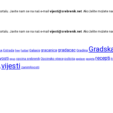
ortalu. Javite nam se na naš e-mail
vijesti@srebrenik.net
. Ako želite možete na
ortalu. Javite nam se na naš e-mail
vijesti@srebrenik.net
. Ako želite možete na
Gradska
gradacac
gracanica
Galaxis
Gradina
ok
Estrada
free
fudbal
recepti
vosti
opcina srebrenik
Opcinsko vijece
policija
R
ogus
poplave
posjeta
vijesti
zanimljivosti
o