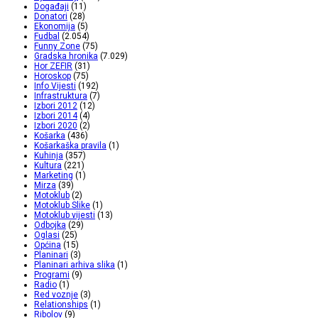
Događaji
(11)
Donatori
(28)
Ekonomija
(5)
Fudbal
(2.054)
Funny Zone
(75)
Gradska hronika
(7.029)
Hor ZEFIR
(31)
Horoskop
(75)
Info Vijesti
(192)
Infrastruktura
(7)
Izbori 2012
(12)
Izbori 2014
(4)
Izbori 2020
(2)
Košarka
(436)
Košarkaška pravila
(1)
Kuhinja
(357)
Kultura
(221)
Marketing
(1)
Mirza
(39)
Motoklub
(2)
Motoklub Slike
(1)
Motoklub vijesti
(13)
Odbojka
(29)
Oglasi
(25)
Općina
(15)
Planinari
(3)
Planinari arhiva slika
(1)
Programi
(9)
Radio
(1)
Red voznje
(3)
Relationships
(1)
Ribolov
(9)