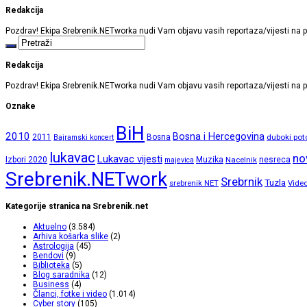
Redakcija
Pozdrav! Ekipa Srebrenik.NETworka nudi Vam objavu vasih reportaza/vijesti na p
Redakcija
Pozdrav! Ekipa Srebrenik.NETworka nudi Vam objavu vasih reportaza/vijesti na p
Oznake
BiH
2010
Bosna i Hercegovina
2011
Bosna
duboki pot
Bajramski koncert
lukavac
no
Lukavac vijesti
Izbori 2020
Muzika
Nacelnik
nesreca
majevica
Srebrenik.NETwork
Srebrnik
Tuzla
srebrenik NET
Vide
Kategorije stranica na Srebrenik.net
Aktuelno
(3.584)
Arhiva košarka slike
(2)
Astrologija
(45)
Bendovi
(9)
Biblioteka
(5)
Blog saradnika
(12)
Business
(4)
Članci, fotke i video
(1.014)
Cyber story
(105)