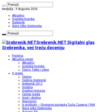
Nedjelja , 9 Augusta 2026
Aktuelno
Gradska hronika
Srebrenik
Stare slike Srebrenika
Srebrenik.NET Digitalni glas
Srebrenika, već treću deceniju
Početna
Aktuelne vijesti
Aktuelno
Gradska hronika
Članci, fotke i video
O gradu
Općina
Opština Srebrenik
Srebrenik 2012
Gradina
Gradina Historija
Centar grada
Grad i okolina
Stanovnici
Iz prošlosti – Otvaranje autoputa Tuzla Zupanja 1968
Stare slike Srebrenika
Autoput ’68