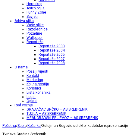
Horoskop
Astrologija
Funny Zone
Savjeti
Arhiva slika
Vaše slike
Razglednice
Pozadine
Wallpaper
Reportaže
Reportaže 2003
Reportaže 2004
Reportaže 2005
Reportaže 2007
Reportaže 2008
O nama
Pošalji vijest!
Kontakt
Marketing
Knjiga gostiju
Korisnici
Lista korisnika
Login
Oglasi
Red vožnje
GRADAČAC BRČKO – AS SREBRENIK
TUZLA – AS SREBRENIK
MEĐUGRADSKI PRIJEVOZ – AS SREBRENIK
Početna
/
Sport
/
Košarka
/
Sulejman Begovic selektor kadetske reprezentacije
Tvrđava Gradina Srebrenik