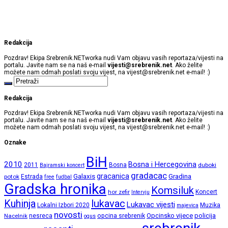
Redakcija
Pozdrav! Ekipa Srebrenik.NETworka nudi Vam objavu vasih reportaza/vijesti na
portalu. Javite nam se na naš e-mail
vijesti@srebrenik.net
. Ako želite
možete nam odmah poslati svoju vijest, na
vijest@srebrenik.net
e-mail! :)
Redakcija
Pozdrav! Ekipa Srebrenik.NETworka nudi Vam objavu vasih reportaza/vijesti na
portalu. Javite nam se na naš e-mail
vijesti@srebrenik.net
. Ako želite
možete nam odmah poslati svoju vijest, na
vijest@srebrenik.net
e-mail! :)
Oznake
BiH
2010
Bosna i Hercegovina
2011
Bosna
duboki
Bajramski koncert
gradacac
gracanica
Galaxis
Gradina
potok
Estrada
free
fudbal
Gradska hronika
Komsiluk
hor zefir
Koncert
Intervju
lukavac
Kuhinja
Lukavac vijesti
Lokalni Izbori 2020
Muzika
majevica
novosti
opcina srebrenik
Opcinsko vijece
policija
Nacelnik
nesreca
ogus