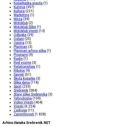
Košarkaška pravila
(1)
Kuhinja
(357)
Kultura
(221)
Marketing
(1)
Mirza
(39)
Motoklub
(2)
Motoklub Slike
(1)
Motoklub vijesti
(13)
Odbojka
(29)
Oglasi
(25)
Općina
(15)
Planinari
(3)
Planinari arhiva slika
(1)
Programi
(9)
Radio
(1)
Red voznje
(3)
Relationships
(1)
Ribolov
(9)
Savjeti
(61)
Škola košarke
(3)
Slika dana
(118)
Sport
(233)
Srebrenik
(384)
Stare slike Srebrenika
(3)
Tehnologija
(109)
Video Vijesti
(404)
Vijesti
(6.224)
Zadruga
(11)
Zanimljivosti
(1.828)
Arhiva članaka Srebrenik.NET