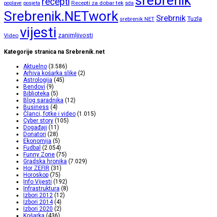
srebrenik
recepti
Recepti za dobar tek
poplave
posjeta
sda
Srebrenik.NETwork
Srebrnik
Tuzla
srebrenik NET
vijesti
zanimljivosti
Video
Kategorije stranica na Srebrenik.net
Aktuelno
(3.586)
Arhiva košarka slike
(2)
Astrologija
(45)
Bendovi
(9)
Biblioteka
(5)
Blog saradnika
(12)
Business
(4)
Članci, fotke i video
(1.015)
Cyber story
(105)
Događaji
(11)
Donatori
(28)
Ekonomija
(5)
Fudbal
(2.054)
Funny Zone
(75)
Gradska hronika
(7.029)
Hor ZEFIR
(31)
Horoskop
(75)
Info Vijesti
(192)
Infrastruktura
(8)
Izbori 2012
(12)
Izbori 2014
(4)
Izbori 2020
(2)
Košarka
(436)