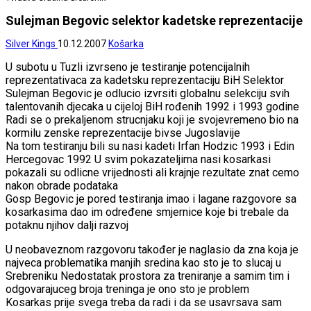
Sulejman Begovic selektor kadetske reprezentacije
Silver Kings
10.12.2007
Košarka
U subotu u Tuzli izvrseno je testiranje potencijalnih
reprezentativaca za kadetsku reprezentaciju BiH Selektor
Sulejman Begovic je odlucio izvrsiti globalnu selekciju svih
talentovanih djecaka u cijeloj BiH rođenih 1992 i 1993 godine
Radi se o prekaljenom strucnjaku koji je svojevremeno bio na
kormilu zenske reprezentacije bivse Jugoslavije
Na tom testiranju bili su nasi kadeti Irfan Hodzic 1993 i Edin
Hercegovac 1992 U svim pokazateljima nasi kosarkasi
pokazali su odlicne vrijednosti ali krajnje rezultate znat cemo
nakon obrade podataka
Gosp Begovic je pored testiranja imao i lagane razgovore sa
kosarkasima dao im određene smjernice koje bi trebale da
potaknu njihov dalji razvoj
U neobaveznom razgovoru također je naglasio da zna koja je
najveca problematika manjih sredina kao sto je to slucaj u
Srebreniku Nedostatak prostora za treniranje a samim tim i
odgovarajuceg broja treninga je ono sto je problem
Kosarkas prije svega treba da radi i da se usavrsava sam