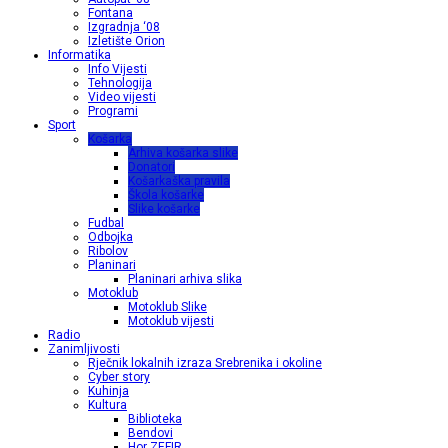
Fontana
Izgradnja ‘08
Izletište Orion
Informatika
Info Vijesti
Tehnologija
Video vijesti
Programi
Sport
Košarka
Arhiva košarka slike
Donatori
Košarkaška pravila
Škola košarke
Slike košarke
Fudbal
Odbojka
Ribolov
Planinari
Planinari arhiva slika
Motoklub
Motoklub Slike
Motoklub vijesti
Radio
Zanimljivosti
Rječnik lokalnih izraza Srebrenika i okoline
Cyber story
Kuhinja
Kultura
Biblioteka
Bendovi
Hor ZEFIR