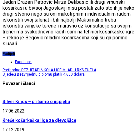
Jedan Drazen Petrovic Mirza Delibasic ili drugi vrhunski
kosarkasi u bivsoj Jugoslaviji nisu postali zato sto ih je neko
drugi stvorio nego su oni mukotrpnim i individualnim radom
iskoristili svoj talenat i bili najbolji Maksimalno treba
iskoristiti vanjske terene i naravno uz konsutacije sa svojim
trenerima svakodnevno raditi sam na tehnici kosarkaske igre
– rekao je Begovic mladim kosarkasima koji su ga pomno
slusali
Podijeli
Facebook
Prethodno
REZULTATI 6.KOLA LIGE MLADIH RKS TUZLA
Sljedeći
Bezvrijednu diplomu platili 4.600 dolara
Povezani članci
Silver Kings – pričamo o uspjehu
17.06.2022
Kreće košarkaška liga za djevojčice
17.12.2019