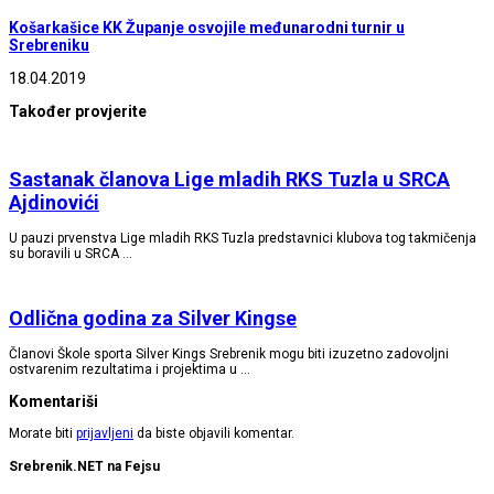
Košarkašice KK Županje osvojile međunarodni turnir u
Srebreniku
18.04.2019
Također provjerite
Sastanak članova Lige mladih RKS Tuzla u SRCA
Ajdinovići
U pauzi prvenstva Lige mladih RKS Tuzla predstavnici klubova tog takmičenja
su boravili u SRCA …
Odlična godina za Silver Kingse
Članovi Škole sporta Silver Kings Srebrenik mogu biti izuzetno zadovoljni
ostvarenim rezultatima i projektima u …
Komentariši
Morate biti
prijavljeni
da biste objavili komentar.
Srebrenik.NET na Fejsu